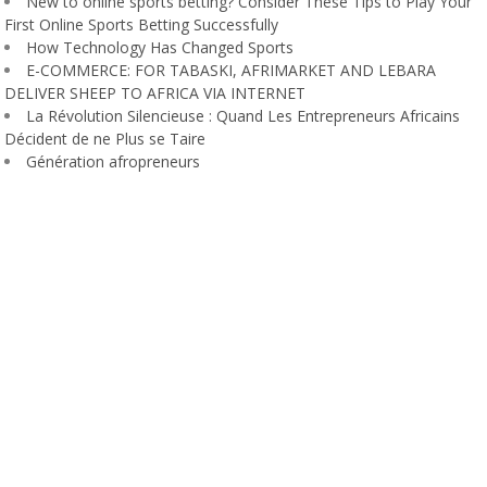
New to online sports betting? Consider These Tips to Play Your
First Online Sports Betting Successfully
How Technology Has Changed Sports
E-COMMERCE: FOR TABASKI, AFRIMARKET AND LEBARA
DELIVER SHEEP TO AFRICA VIA INTERNET
La Révolution Silencieuse : Quand Les Entrepreneurs Africains
Décident de ne Plus se Taire
Génération afropreneurs