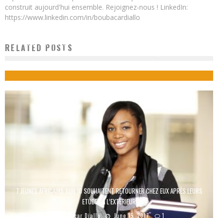
construit aujourd'hui ensemble. Rejoignez-nous ! LinkedIn:
https://www.linkedin.com/in/boubacardiallo
SÉNÉGAL : LES PRODUCTEURS AUDIOVISUELS SE REGROUPENT EN ASSOCIATION
RELATED POSTS
POUR AFFRONTER LA NOUVELLE ÈRE NUMÉRIQUE
Boubacar Diallo
June 23, 2015
7 JEUNES AFRICAINS SUR 10 SOUHAITENT RETOURNER CHEZ EUX APRÈS LEURS
ETUDES À L’EXTÉRIEUR
Boubacar Diallo
June 15, 2017
1