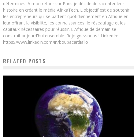
déterminés. A mon retour sur Paris je décide de raconter leur
histoire en créant le média AfrikaTech. L'objectif est de soutenir
les entrepreneurs qui se battent quotidiennement en Afrique en
leur offrant la visibilité, les connaissances, le réseautage et les
capitaux nécessaires pour réussir. L'Afrique de demain se
construit aujourd'hui ensemble. Rejoignez-nous ! LinkedIn:
https://www.linkedin.com/in/boubacardiallo
RELATED POSTS