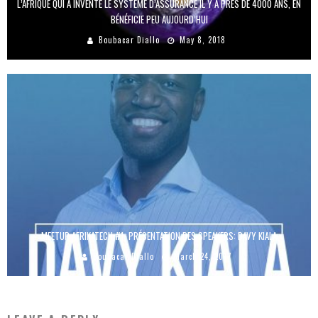
L’AFRIQUE QUI A INVENTÉ LE SYSTÈME D’ASSURANCE IL Y A PRÈS DE 4000 ANS, EN
BÉNÉFICIE PEU AUJOURD’HUI
Boubacar Diallo
May 8, 2018
MEETUP AFRIKATECH #1- PRÉSENTATION DES SPEAKERS: DAVY KIALA
Boubacar Diallo
March 24, 2017