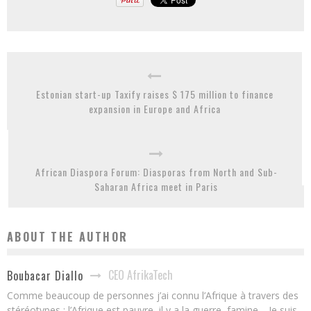
Estonian start-up Taxify raises $ 175 million to finance
expansion in Europe and Africa
African Diaspora Forum: Diasporas from North and Sub-
Saharan Africa meet in Paris
ABOUT THE AUTHOR
CEO AfrikaTech
Boubacar Diallo
Comme beaucoup de personnes j’ai connu l’Afrique à travers des
stéréotypes : l’Afrique est pauvre, il y a la guerre, famine… Je suis