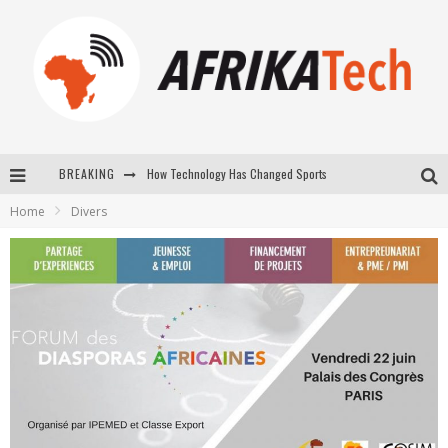
How Technology Has Changed Sports
BREAKING
E-COMMERCE: FOR TABASKI, AFRIMARKET AND LEBARA DELIVER SHEEP TO AFRICA VIA INTERNET
Home
Divers
La Révolution Silencieuse : Quand Les Entrepreneurs Africains Décident de ne Plus se Taire
New to online sports betting? Consider These Tips to Play Your First Online Sports Betting Successfully