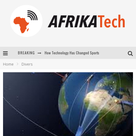
How Technology Has Changed Sports
BREAKING
E-COMMERCE: FOR TABASKI, AFRIMARKET AND LEBARA DELIVER SHEEP TO AFRICA VIA INTERNET
Home
Divers
La Révolution Silencieuse : Quand Les Entrepreneurs Africains Décident de ne Plus se Taire
New to online sports betting? Consider These Tips to Play Your First Online Sports Betting Successfully