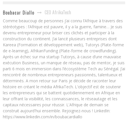
CEO AfrikaTech
Boubacar Diallo
Comme beaucoup de personnes j’ai connu l’Afrique à travers des
stéréotypes : l’Afrique est pauvre, il y a la guerre, famine… Je suis
devenu entrepreneur pour briser ces clichés et participer à la
construction du continent. J’ai lancé plusieurs entreprises dont
Kareea (Formation et développement web), Tutorys (Plate-forme
de e-learning), AfrikanFunding (Plate-forme de crowdfunding).
Après un échec sur ma startup Tutorys, à cause d’une mauvaise
exécution Business, un manque de réseau, pas de mentor, je suis
parti 6 mois en immersion dans l’écosystème Tech au Sénégal. J’ai
rencontré de nombreux entrepreneurs passionnés, talentueux et
déterminés. A mon retour sur Paris je décide de raconter leur
histoire en créant le média AfrikaTech. L'objectif est de soutenir
les entrepreneurs qui se battent quotidiennement en Afrique en
leur offrant la visibilité, les connaissances, le réseautage et les
capitaux nécessaires pour réussir. L'Afrique de demain se
construit aujourd'hui ensemble. Rejoignez-nous ! LinkedIn:
https://www.linkedin.com/in/boubacardiallo