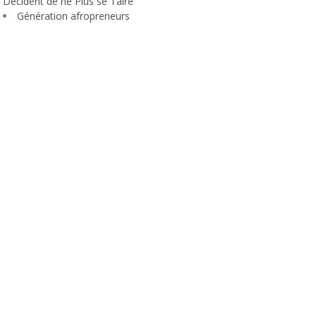
Décident de ne Plus se Taire
Génération afropreneurs