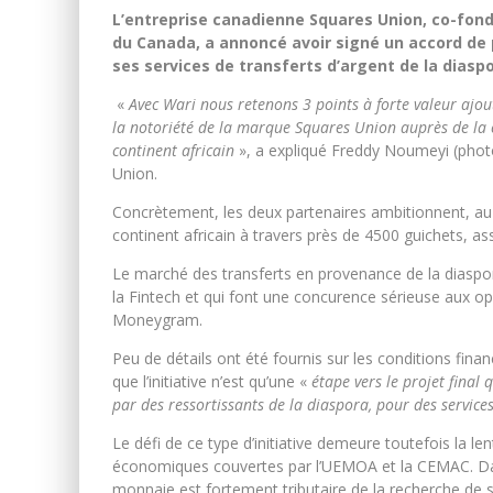
L’entreprise canadienne Squares Union, co-fond
du Canada, a annoncé avoir signé un accord de 
ses services de transferts d’argent de la diaspo
«
Avec Wari nous retenons 3 points à forte valeur ajout
la notoriété de la marque Squares Union auprès de la cli
continent africain
», a expliqué Freddy Noumeyi (phot
Union.
Concrètement, les deux partenaires ambitionnent, au f
continent africain à travers près de 4500 guichets, as
Le marché des transferts en provenance de la diaspor
la Fintech et qui font une concurence sérieuse aux 
Moneygram.
Peu de détails ont été fournis sur les conditions fin
que l’initiative n’est qu’une «
étape vers le projet final
par des ressortissants de la diaspora, pour des service
Le défi de ce type d’initiative demeure toutefois la 
économiques couvertes par l’UEMOA et la CEMAC. Dans
monnaie est fortement tributaire de la recherche de s