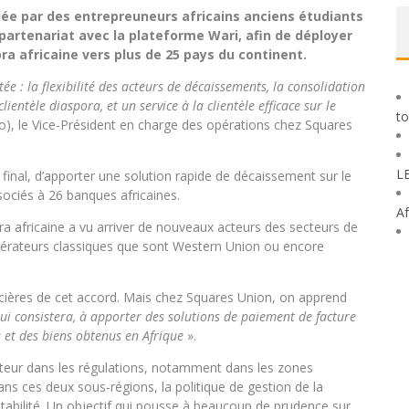
ée par des entrepreuneurs africains anciens étudiants
partenariat avec la plateforme Wari, afin de déployer
ra africaine vers plus de 25 pays du continent.
ée : la flexibilité des acteurs de décaissements, la consolidation
entèle diaspora, et un service à la clientèle efficace sur le
to
o), le Vice-Président en charge des opérations chez Squares
L
inal, d’apporter une solution rapide de décaissement sur le
sociés à 26 banques africaines.
Af
a africaine a vu arriver de nouveaux acteurs des secteurs de
opérateurs classiques que sont Western Union ou encore
ancières de cet accord. Mais chez Squares Union, on apprend
 qui consistera, à apporter des solutions de paiement de facture
s et des biens obtenus en Afrique
».
lenteur dans les régulations, notamment dans les zones
 ces deux sous-régions, la politique de gestion de la
tabilité. Un objectif qui pousse à beaucoup de prudence sur