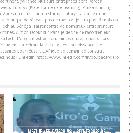
 continent. J’ai lancé plusieurs entreprises dont Kareea
eb), Tutorys (Plate-forme de e-learning), AfrikanFunding
. Après un échec sur ma startup Tutorys, à cause d’une
un manque de réseau, pas de mentor, je suis parti 6 mois en
Tech au Sénégal. J’ai rencontré de nombreux entrepreneurs
rminés. A mon retour sur Paris je décide de raconter leur
ikaTech. L'objectif est de soutenir les entrepreneurs qui se
que en leur offrant la visibilité, les connaissances, le
essaires pour réussir. L'Afrique de demain se construit
ez-nous ! LinkedIn: https://www.linkedin.com/in/boubacardiallo
MEETUP AFRIKATECH #3 « RECHERCHES DE