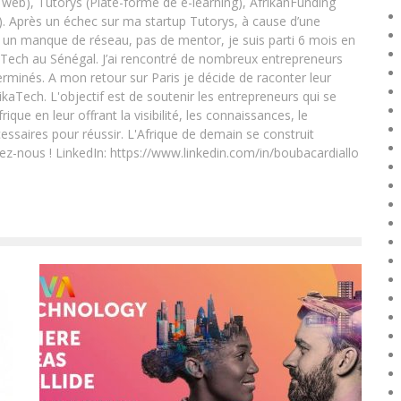
eb), Tutorys (Plate-forme de e-learning), AfrikanFunding
. Après un échec sur ma startup Tutorys, à cause d’une
un manque de réseau, pas de mentor, je suis parti 6 mois en
Tech au Sénégal. J’ai rencontré de nombreux entrepreneurs
rminés. A mon retour sur Paris je décide de raconter leur
ikaTech. L'objectif est de soutenir les entrepreneurs qui se
que en leur offrant la visibilité, les connaissances, le
essaires pour réussir. L'Afrique de demain se construit
ez-nous ! LinkedIn: https://www.linkedin.com/in/boubacardiallo