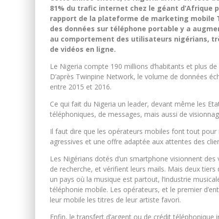
81% du trafic internet chez le géant d’Afrique p
rapport de la plateforme de marketing mobile T
des données sur téléphone portable y a augme
au comportement des utilisateurs nigérians, tr
de vidéos en ligne.
Le Nigeria compte 190 millions d’habitants et plus de l
D’après Twinpine Network, le volume de données éch
entre 2015 et 2016.
Ce qui fait du Nigeria un leader, devant même les Etats
téléphoniques, de messages, mais aussi de visionnag
Il faut dire que les opérateurs mobiles font tout po
agressives et une offre adaptée aux attentes des clien
Les Nigérians dotés d’un smartphone visionnent des v
de recherche, et vérifient leurs mails. Mais deux tiers 
un pays où la musique est partout, l’industrie musica
téléphonie mobile. Les opérateurs, et le premier d’ent
leur mobile les titres de leur artiste favori.
Enfin, le transfert d’argent ou de crédit téléphonique 