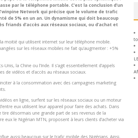
asse par le téléphone portable. C’est la conclusion d’un
winpine Network qui précise que le volume de trafic
nté de 5% en un an. Un dynamisme qui doit beaucoup
ès friands d’accès aux réseaux sociaux, ou d’achat et
to
a moitié qui utilisent internet sur leur téléphone mobile.
angées sur les réseaux mobiles ne fait qu’augmenter : +5%
L
-Unis, la Chine ou l’Inde. Il s’agit essentiellement d’appels
Af
es de vidéos et d’accès au réseaux sociaux.
ur inciter à la consommation avec des campagnes marketing
ts.
idéos en ligne, surfent sur les réseaux sociaux ou un moteur
d’entre eux utilisent leur appareil pour faire des achats. Dans
le tire désormais une grande part de ses revenus de la
re eux le Nigérian MTN, proposent à leurs clients d’acheter via
influe aussi beaucoup sur le trafic mobile des Nigérians. Ainsi,