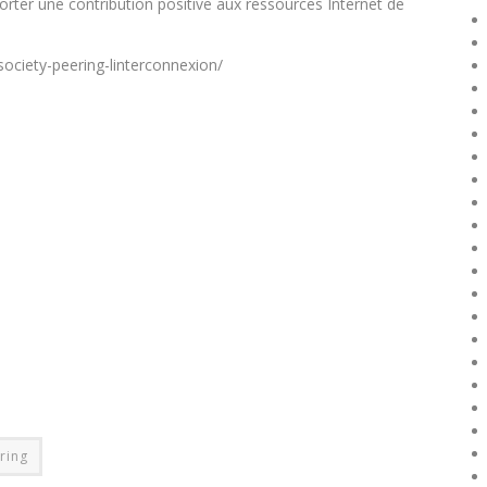
rter une contribution positive aux ressources Internet de
society-peering-linterconnexion/
ring