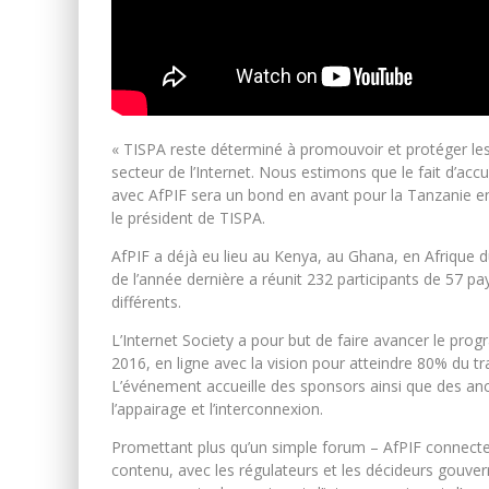
« TISPA reste déterminé à promouvoir et protéger le
secteur de l’Internet. Nous estimons que le fait d’ac
avec AfPIF sera un bond en avant pour la Tanzanie en
le président de TISPA.
AfPIF a déjà eu lieu au Kenya, au Ghana, en Afrique
de l’année dernière a réunit 232 participants de 57 p
différents.
L’Internet Society a pour but de faire avancer le pro
2016, en ligne avec la vision pour atteindre 80% du traf
L’événement accueille des sponsors ainsi que des anc
l’appairage et l’interconnexion.
Promettant plus qu’un simple forum – AfPIF connecte le
contenu, avec les régulateurs et les décideurs gouve