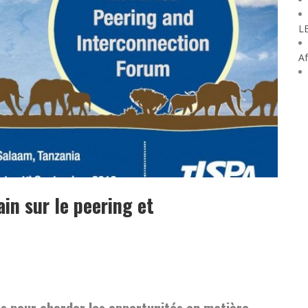
L
Af
ain sur le peering et