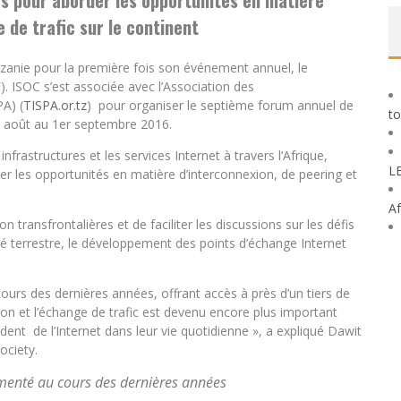
s pour aborder les opportunités en matière
 de trafic sur le continent
nzanie pour la première fois son événement annuel, le
F). ISOC s’est associée avec l’Association des
PA) (
TISPA.or.tz
) pour organiser le septième forum annuel de
to
30 août au 1er septembre 2016.
rastructures et les services Internet à travers l’Afrique,
L
r les opportunités en matière d’interconnexion, de peering et
Af
 transfrontalières et de faciliter les discussions sur les défis
cité terrestre, le développement des points d’échange Internet
ours des dernières années, offrant accès à près d’un tiers de
xion et l’échange de trafic est devenu encore plus important
dent de l’Internet dans leur vie quotidienne », a expliqué Dawit
ociety.
gmenté au cours des dernières années