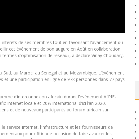
s intérêts de ses membres tout en favorisant l’avancement du
cueillir cet événement de bon augure en Août en collaboration
 termes d’optimisation de réseau», a déclaré Vinay Choudary,
 du Sud, au Maroc, au Sénégal et au Mozambique. L’événement
ays et une participation en ligne de 978 personnes dans 77 pays
gramme d’interconnexion africain durant l’événement AfPIF-
ic Internet locale et 20% international d’ici l’an 2020.
iens et de nouveaux participants au forum africain sur
 service Internet, l’infrastructure et les fournisseurs de
rnementaux pour offrir une occasion de faire avancer les