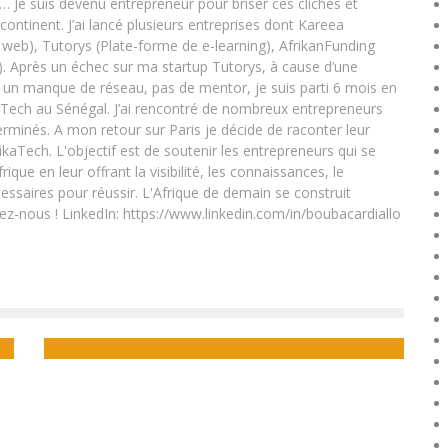
e… Je suis devenu entrepreneur pour briser ces clichés et
 continent. J’ai lancé plusieurs entreprises dont Kareea
eb), Tutorys (Plate-forme de e-learning), AfrikanFunding
. Après un échec sur ma startup Tutorys, à cause d’une
un manque de réseau, pas de mentor, je suis parti 6 mois en
Tech au Sénégal. J’ai rencontré de nombreux entrepreneurs
rminés. A mon retour sur Paris je décide de raconter leur
ikaTech. L'objectif est de soutenir les entrepreneurs qui se
que en leur offrant la visibilité, les connaissances, le
essaires pour réussir. L'Afrique de demain se construit
ez-nous ! LinkedIn: https://www.linkedin.com/in/boubacardiallo
SÉNÉGAL : CONCOURS “LE PRIX DE L’INNOVATION
NUMÉRIQUE” AVEC 20 000$ À LA CLÉ
Boubacar Diallo
June 10, 2015