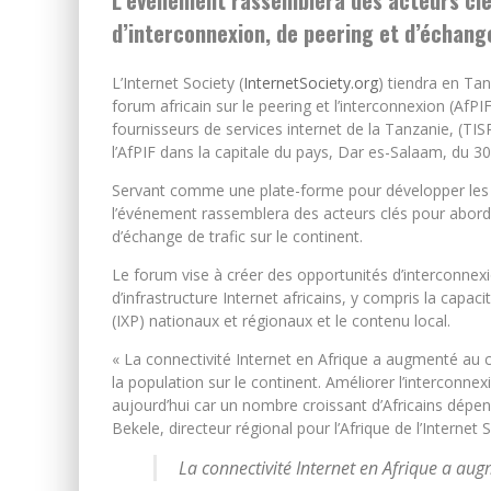
L’événement rassemblera des acteurs clé
d’interconnexion, de peering et d’échange
L’Internet Society (
InternetSociety.org
) tiendra en Ta
forum africain sur le peering et l’interconnexion (AfPI
fournisseurs de services internet de la Tanzanie, (TIS
l’AfPIF dans la capitale du pays, Dar es-Salaam, du 
Servant comme une plate-forme pour développer les inf
l’événement rassemblera des acteurs clés pour aborde
d’échange de trafic sur le continent.
Le forum vise à créer des opportunités d’interconnexion
d’infrastructure Internet africains, y compris la capa
(IXP) nationaux et régionaux et le contenu local.
« La connectivité Internet en Afrique a augmenté au c
la population sur le continent. Améliorer l’interconne
aujourd’hui car un nombre croissant d’Africains dépen
Bekele, directeur régional pour l’Afrique de l’Internet S
La connectivité Internet en Afrique a au