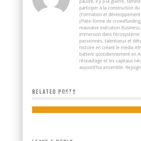
pauvre, il y a la guerre, famin
participer à la construction du
(Formation et développement w
(Plate-forme de crowdfunding)
mauvaise exécution Business, 
immersion dans l’écosystème 
passionnés, talentueux et déte
histoire en créant le média Afr
battent quotidiennement en Afri
réseautage et les capitaux néc
aujourd'hui ensemble. Rejoign
DEMO AFRICA : « LES ENTREPRENEURS AFRICAINS
RELATED POSTS
DOIVENT PENSER GLOBAL »
Boubacar Diallo
August 14, 2015