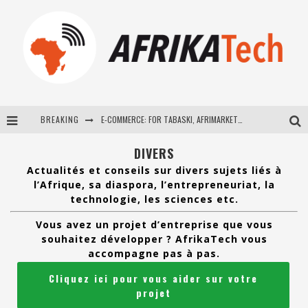
BREAKING
E-COMMERCE: FOR TABASKI, AFRIMARKET AND LEBARA DELIVER SHEEP TO AFRICA VIA INTERNET
La Révolution Silencieuse : Quand Les Entrepreneurs Africains Décident de ne Plus se Taire
DIVERS
Actualités et conseils sur divers sujets liés à
New to online sports betting? Consider These Tips to Play Your First Online Sports Betting Successfully
l’Afrique, sa diaspora, l’entrepreneuriat, la
technologie, les sciences etc.
How Technology Has Changed Sports
Vous avez un projet d’entreprise que vous
souhaitez développer ? AfrikaTech vous
accompagne pas à pas.
Cliquez ici pour vous aider sur votre
projet