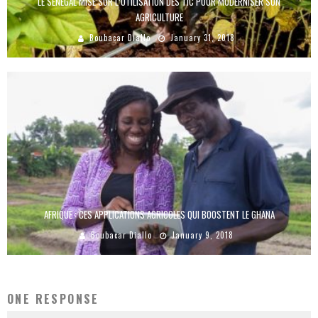
LE SÉNÉGAL MISE SUR L’UTILISATION DES TIC POUR MODERNISER SON
AGRICULTURE
Boubacar Diallo
January 31, 2018
AFRIQUE : CES APPLICATIONS AGRICOLES QUI BOOSTENT LE GHANA
Boubacar Diallo
January 9, 2018
ONE RESPONSE