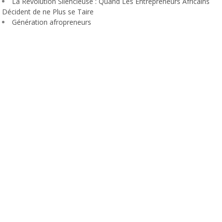
La Révolution Silencieuse : Quand Les Entrepreneurs Africains
Décident de ne Plus se Taire
Génération afropreneurs