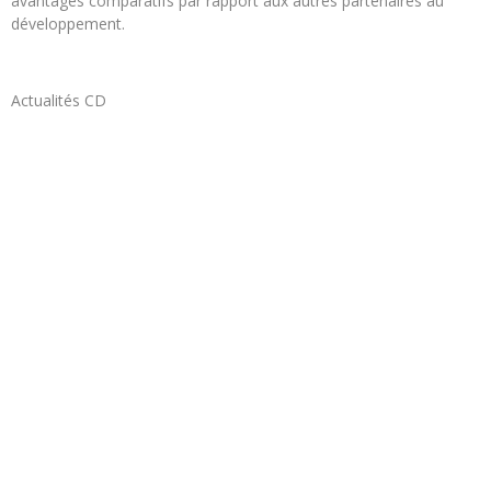
avantages comparatifs par rapport aux autres partenaires au
développement.
Actualités CD