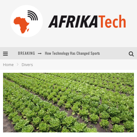
How Technology Has Changed Sports
BREAKING
E-COMMERCE: FOR TABASKI, AFRIMARKET AND LEBARA DELIVER SHEEP TO AFRICA VIA INTERNET
Home
Divers
La Révolution Silencieuse : Quand Les Entrepreneurs Africains Décident de ne Plus se Taire
New to online sports betting? Consider These Tips to Play Your First Online Sports Betting Successfully