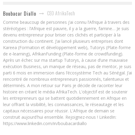
CEO AfrikaTech
Boubacar Diallo
Comme beaucoup de personnes j’ai connu l’Afrique à travers des
stéréotypes : l’Afrique est pauvre, il y a la guerre, famine… Je suis
devenu entrepreneur pour briser ces clichés et participer à la
construction du continent. J’ai lancé plusieurs entreprises dont
Kareea (Formation et développement web), Tutorys (Plate-forme
de e-learning), AfrikanFunding (Plate-forme de crowdfunding).
Après un échec sur ma startup Tutorys, à cause d’une mauvaise
exécution Business, un manque de réseau, pas de mentor, je suis
parti 6 mois en immersion dans l’écosystème Tech au Sénégal. J’ai
rencontré de nombreux entrepreneurs passionnés, talentueux et
déterminés. A mon retour sur Paris je décide de raconter leur
histoire en créant le média AfrikaTech. L'objectif est de soutenir
les entrepreneurs qui se battent quotidiennement en Afrique en
leur offrant la visibilité, les connaissances, le réseautage et les
capitaux nécessaires pour réussir. L'Afrique de demain se
construit aujourd'hui ensemble. Rejoignez-nous ! LinkedIn:
https://www.linkedin.com/in/boubacardiallo