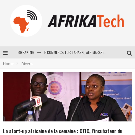
BREAKING
E-COMMERCE: FOR TABASKI, AFRIMARKET AND LEBARA DELIVER SHEEP TO AFRICA VIA INTERNET
Home
Divers
La Révolution Silencieuse : Quand Les Entrepreneurs Africains Décident de ne Plus se Taire
New to online sports betting? Consider These Tips to Play Your First Online Sports Betting Successfully
How Technology Has Changed Sports
La start-up africaine de la semaine : CTIC, l’incubateur du