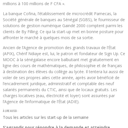
millions à 100 millions de F CFA ».
La banque Cofina, l’établissement de microcrédit Pamecas, la
Société générale de banques au Sénégal (SGBS), le fournisseur de
solutions de gestion numérique Gaindé 2000 comptent parmi les
clients de By Filling. Ce qui la start-up met en bonne posture pour
affronter le marché à quelques mois de sa sortie.
Ancien de l’Agence de promotion des grands travaux de l’État
(APIX), Chérif Ndiaye est, lui, le patron et fondateur de Sign Up. Ce
MOOC à la sénégalaise encore balbutiant met gratuitement en
ligne des cours de mathématiques, de philosophie et de français
à destination des élèves du collège au lycée. Il tentera lui aussi de
voler de ses propres ailes cette année, après avoir bénéficié de
l’encadrement juridique, administratif et comptable des neuf
salariés permanents du CTIC, ainsi que de locaux gratuits. Les
charges locatives (eau, électricité et loyer) sont assurées par
l’Agence de l’informatique de l’État (ADIE).
À LIRE AUSSI :
Tous les articles sur les start-up de la semaine
S’agrandir pour répondre à la demande et atteindre