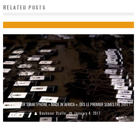
RDC : FLECHTECH LANCE UNE MARQUE DE SMARTPHONES ET DE TABLETTES À
RELATED POSTS
POCHETTES SOLAIRES
Boubacar Diallo
November 26, 2015
UN PREMIER SMARTPHONE « MADE IN AFRICA », DÈS LE PREMIER SEMESTRE 2017 !
Boubacar Diallo
January 4, 2017