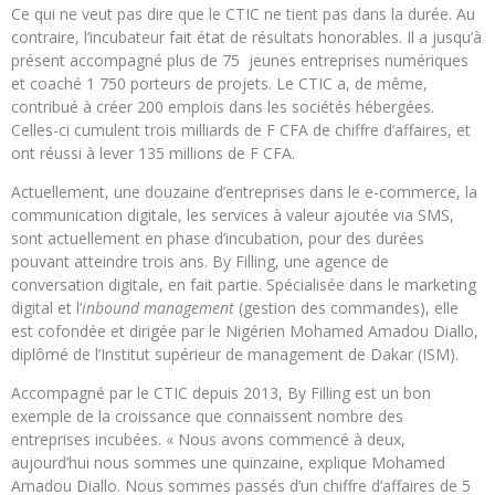
Ce qui ne veut pas dire que le CTIC ne tient pas dans la durée. Au
contraire, l’incubateur fait état de résultats honorables. Il a jusqu’à
présent accompagné plus de 75 jeunes entreprises numériques
et coaché 1 750 porteurs de projets. Le CTIC a, de même,
contribué à créer 200 emplois dans les sociétés hébergées.
Celles-ci cumulent trois milliards de F CFA de chiffre d’affaires, et
ont réussi à lever 135 millions de F CFA.
Actuellement, une douzaine d’entreprises dans le e-commerce, la
communication digitale, les services à valeur ajoutée via SMS,
sont actuellement en phase d’incubation, pour des durées
pouvant atteindre trois ans. By Filling, une agence de
conversation digitale, en fait partie. Spécialisée dans le marketing
digital et l’
inbound management
(gestion des commandes), elle
est cofondée et dirigée par le Nigérien Mohamed Amadou Diallo,
diplômé de l’Institut supérieur de management de Dakar (ISM).
Accompagné par le CTIC depuis 2013, By Filling est un bon
exemple de la croissance que connaissent nombre des
entreprises incubées. « Nous avons commencé à deux,
aujourd’hui nous sommes une quinzaine, explique Mohamed
Amadou Diallo. Nous sommes passés d’un chiffre d’affaires de 5