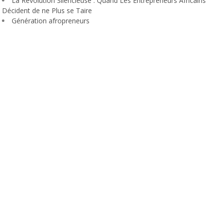
La Révolution Silencieuse : Quand Les Entrepreneurs Africains
Décident de ne Plus se Taire
Génération afropreneurs