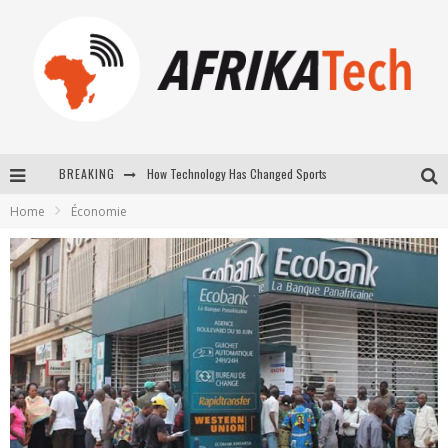
How Technology Has Changed Sports
BREAKING
E-COMMERCE: FOR TABASKI, AFRIMARKET AND LEBARA DELIVER SHEEP TO AFRICA VIA INTERNET
Home
Économie
La Révolution Silencieuse : Quand Les Entrepreneurs Africains Décident de ne Plus se Taire
New to online sports betting? Consider These Tips to Play Your First Online Sports Betting Successfully