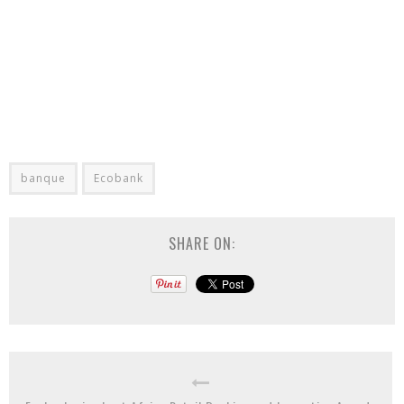
banque
Ecobank
SHARE ON: