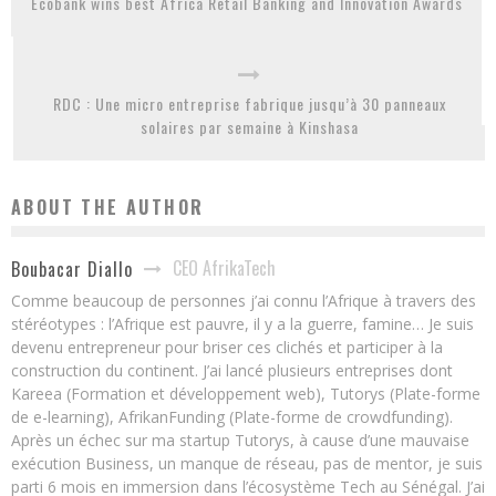
Ecobank wins best Africa Retail Banking and Innovation Awards
RDC : Une micro entreprise fabrique jusqu’à 30 panneaux
solaires par semaine à Kinshasa
ABOUT THE AUTHOR
CEO AfrikaTech
Boubacar Diallo
Comme beaucoup de personnes j’ai connu l’Afrique à travers des
stéréotypes : l’Afrique est pauvre, il y a la guerre, famine… Je suis
devenu entrepreneur pour briser ces clichés et participer à la
construction du continent. J’ai lancé plusieurs entreprises dont
Kareea (Formation et développement web), Tutorys (Plate-forme
de e-learning), AfrikanFunding (Plate-forme de crowdfunding).
Après un échec sur ma startup Tutorys, à cause d’une mauvaise
exécution Business, un manque de réseau, pas de mentor, je suis
parti 6 mois en immersion dans l’écosystème Tech au Sénégal. J’ai