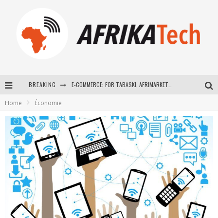
BREAKING
E-COMMERCE: FOR TABASKI, AFRIMARKET AND LEBARA DELIVER SHEEP TO AFRICA VIA INTERNET
Home
Économie
La Révolution Silencieuse : Quand Les Entrepreneurs Africains Décident de ne Plus se Taire
New to online sports betting? Consider These Tips to Play Your First Online Sports Betting Successfully
How Technology Has Changed Sports