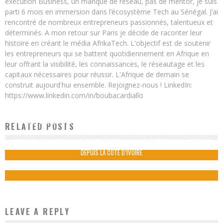
exécution Business, un manque de réseau, pas de mentor, je suis
parti 6 mois en immersion dans l’écosystème Tech au Sénégal. J’ai
rencontré de nombreux entrepreneurs passionnés, talentueux et
déterminés. A mon retour sur Paris je décide de raconter leur
histoire en créant le média AfrikaTech. L'objectif est de soutenir
les entrepreneurs qui se battent quotidiennement en Afrique en
leur offrant la visibilité, les connaissances, le réseautage et les
capitaux nécessaires pour réussir. L'Afrique de demain se
construit aujourd'hui ensemble. Rejoignez-nous ! LinkedIn:
https://www.linkedin.com/in/boubacardiallo
SÉNÉGAL : LA BAD INVESTIT 70 MILLIONS D’EUROS DANS LA VILLE NUMÉRIQUE DE
RELATED POSTS
DIAMNIADIO
LE GROUPE MAROCAIN WANA, PROPRIÉTAIRE D’INWI, RÊVE D’EXPANSION AFRICAINE
Boubacar Diallo
October 23, 2015
DEPUIS LA CÔTE D’IVOIRE
Boubacar Diallo
October 31, 2015
1
LEAVE A REPLY