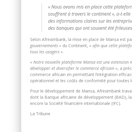
« Nous avons mis en place cette platefor
souffrent à travers le continent »
, a-t-ell
des informations claires sur les entrepris
des banques qui ont souvent été frileus
Selon Afreximbank, la mise en place de Mansa est par a
gouvernements »
du Continent,
« afin que cette plate
tous les usagers »
.
« Notre nouvelle plateforme Mansa est une extension na
développer et diversifier le commerce africain »
, a pré
commerce africain en permettant l’intégration efficace
opérationnel et les coûts de conformité pour toutes l
Pour le développement de Mansa, Afreximbank travaille
dont la Banque africaine de développement (BAD), la
encore la Société financière internationale (IFC).
La Tribune