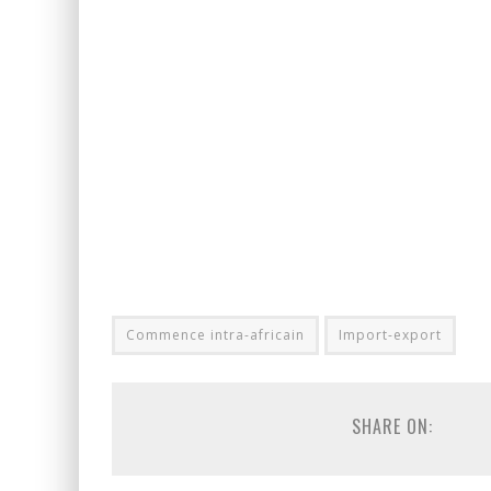
Commence intra-africain
Import-export
SHARE ON: