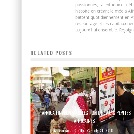
passionnés, talentueux et déte
histoire en créant le média Afr
battent quotidiennement en Afri
réseautage et les capitaux néc
aujourd'hui ensemble. Rejoign
RELATED POSTS
« AFRICA FINTECH » : SÉLECTION DE TROIS PÉPITES
AFRICAINES
Boubacar Diallo
July 21, 2018