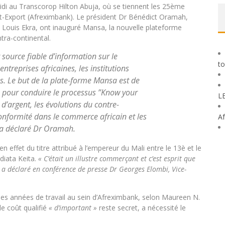
idi au Transcorop Hilton Abuja, où se tiennent les 25ème
t-Export (Afreximbank). Le président Dr Bénédict Oramah,
 Louis Ekra, ont inauguré Mansa, la nouvelle plateforme
tra-continental.
 source fiable d’information sur le
to
treprises africaines, les institutions
es. Le but de la plate-forme Mansa est de
re pour conduire le processus ”
Know your
L
 d’argent, les évolutions du contre-
conformité dans le commerce africain et les
Af
 a déclaré Dr Oramah.
t en effet du titre attribué à l’empereur du Mali entre le 13è et le
ndiata Keita.
« C’était un illustre commerçant et c’est esprit que
 a déclaré en conférence de presse Dr Georges Elombi, Vice-
es années de travail au sein d’Afreximbank, selon Maureen N.
e coût qualifié
« d’important »
reste secret, a nécessité le