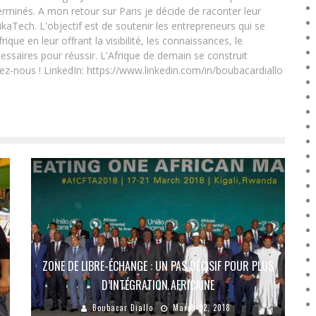
rminés. A mon retour sur Paris je décide de raconter leur
ikaTech. L'objectif est de soutenir les entrepreneurs qui se
que en leur offrant la visibilité, les connaissances, le
essaires pour réussir. L'Afrique de demain se construit
ez-nous ! LinkedIn: https://www.linkedin.com/in/boubacardiallo
ZONE DE LIBRE-ÉCHANGE : UN PAS DÉCISIF POUR PLUS
D’INTÉGRATION AFRICAINE
Boubacar Diallo
March 22, 2018