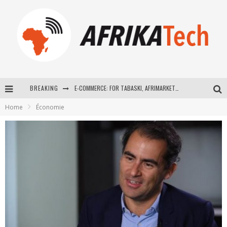
BREAKING
E-COMMERCE: FOR TABASKI, AFRIMARKET AND LEBARA DELIVER SHEEP TO AFRICA VIA INTERNET
Home
Économie
La Révolution Silencieuse : Quand Les Entrepreneurs Africains Décident de ne Plus se Taire
New to online sports betting? Consider These Tips to Play Your First Online Sports Betting Successfully
How Technology Has Changed Sports