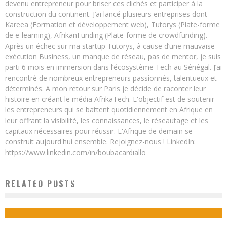
devenu entrepreneur pour briser ces clichés et participer à la
construction du continent. J’ai lancé plusieurs entreprises dont
Kareea (Formation et développement web), Tutorys (Plate-forme
de e-learning), AfrikanFunding (Plate-forme de crowdfunding).
Après un échec sur ma startup Tutorys, à cause d’une mauvaise
exécution Business, un manque de réseau, pas de mentor, je suis
parti 6 mois en immersion dans l’écosystème Tech au Sénégal. J’ai
rencontré de nombreux entrepreneurs passionnés, talentueux et
déterminés. A mon retour sur Paris je décide de raconter leur
histoire en créant le média AfrikaTech. L'objectif est de soutenir
les entrepreneurs qui se battent quotidiennement en Afrique en
leur offrant la visibilité, les connaissances, le réseautage et les
capitaux nécessaires pour réussir. L'Afrique de demain se
construit aujourd'hui ensemble. Rejoignez-nous ! LinkedIn:
https://www.linkedin.com/in/boubacardiallo
EN RETOURNANT EN AFRIQUE FAUT-IL TRAVAILLER POUR UNE ENTREPRISE OU EN
RELATED POSTS
CRÉER UNE ?
Boubacar Diallo
February 16, 2018