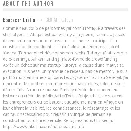
ABOUT THE AUTHOR
CEO AfrikaTech
Boubacar Diallo
Comme beaucoup de personnes j’ai connu l’Afrique à travers des
stéréotypes : l’Afrique est pauvre, il y a la guerre, famine… Je suis
devenu entrepreneur pour briser ces clichés et participer à la
construction du continent. J’ai lancé plusieurs entreprises dont
Kareea (Formation et développement web), Tutorys (Plate-forme
de e-learning), AfrikanFunding (Plate-forme de crowdfunding).
Après un échec sur ma startup Tutorys, à cause d’une mauvaise
exécution Business, un manque de réseau, pas de mentor, je suis
parti 6 mois en immersion dans l’écosystème Tech au Sénégal. J’ai
rencontré de nombreux entrepreneurs passionnés, talentueux et
déterminés. A mon retour sur Paris je décide de raconter leur
histoire en créant le média AfrikaTech. L'objectif est de soutenir
les entrepreneurs qui se battent quotidiennement en Afrique en
leur offrant la visibilité, les connaissances, le réseautage et les
capitaux nécessaires pour réussir. L'Afrique de demain se
construit aujourd'hui ensemble. Rejoignez-nous ! LinkedIn:
https://www.linkedin.com/in/boubacardiallo