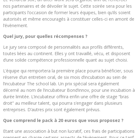
nos partenaires et de dévoiler le sujet. Cette soirée sera pour les
participants l’occasion de former leurs équipes, bien qu’ils soient
autorisés et même encouragés à constituer celles-ci en amont de
l’évènement.
Quel jury, pour quelles récompenses ?
Le jury sera composé de personnalités aux profils différents,
toutes liées au continent. Elles y ont travaillé, vécu, et disposent
d’une solide compétence professionnelle quant au sujet choisi.
L’équipe qui remportera la première place pourra bénéficier, sous
réserve d’un entretien oral, de six mois d’incubation au sein de
l’incubateur The school lab. Un prix spécial sera également
décerné au nom de l’incubateur Bond’innov, pour une incubation à
durée limitée. L’incubateur offrira enfin une offre de stage “bras
droit” au meilleur talent, qui pourra s’engager dans plusieurs
entreprises. D’autres prix sont également prévus.
Que comprend le pack à 20 euros que vous proposez ?
Etant une association à but non lucratif, ces frais de participations
prennent en charge certains aspects de l’évènement. Pour ce tarif,