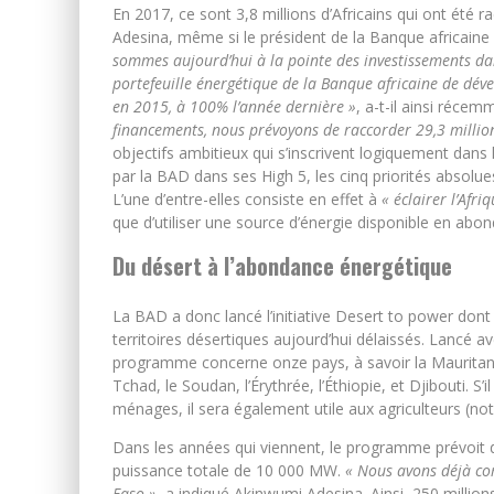
En 2017, ce sont 3,8 millions d’Africains qui ont été ra
Adesina, même si le président de la Banque africain
sommes aujourd’hui à la pointe des investissements dan
portefeuille énergétique de la Banque africaine de dév
en 2015, à 100% l’année dernière »
, a-t-il ainsi réce
financements, nous prévoyons de raccorder 29,3 million
objectifs ambitieux qui s’inscrivent logiquement dans
par la BAD dans ses High 5, les cinq priorités absolu
L’une d’entre-elles consiste en effet à
« éclairer l’Afri
que d’utiliser une source d’énergie disponible en abond
Du désert à l’abondance énergétique
La BAD a donc lancé l’initiative Desert to power dont le
territoires désertiques aujourd’hui délaissés. Lancé 
programme concerne onze pays, à savoir la Mauritanie, 
Tchad, le Soudan, l’Érythrée, l’Éthiopie, et Djibouti. S’il
ménages, il sera également utile aux agriculteurs (not
Dans les années qui viennent, le programme prévoit d’
puissance totale de 10 000 MW.
« Nous avons déjà co
Faso »
, a indiqué Akinwumi Adesina. Ainsi, 250 million