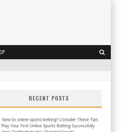
OP
RECENT POSTS
New to online sports betting? Consider These Tips
 Play Your First Online Sports Betting Successfully
How Technology Has Changed Sports