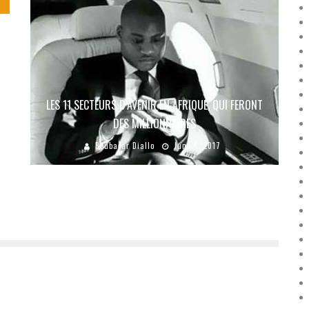
LES 11 SECTEURS D’AVENIR EN AFRIQUE, QUI FERONT
DES MILLIONNAIRES
Boubacar Diallo
June 4, 2017