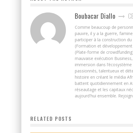
Boubacar Diallo
C
Comme beaucoup de personnes j’
pauvre, il y a la guerre, famin
participer à la construction du
(Formation et développement w
(Plate-forme de crowdfunding)
mauvaise exécution Business, 
immersion dans l’écosystème 
passionnés, talentueux et déte
histoire en créant le média Afr
battent quotidiennement en Afri
réseautage et les capitaux néc
aujourd'hui ensemble. Rejoign
LE MAROC BÂTIT LA PLUS GRANDE CENTRALE SOLAIRE
RELATED POSTS
DU MONDE
Boubacar Diallo
October 30, 2015