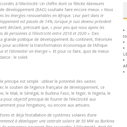
ccordés à l’électricité. Un chiffre dont se félicite Akinwumi
e de développement (BAD) souhaite faire encore mieux.
« Nous
s les énergies renouvelables en Afrique. Leur part dans le
eloppement est passée de 14%, lorsque je suis devenu président
mment déclaré, précisant que,
« pour peu que nous ayons les
s de personnes à l’électricité entre 2018 et 2020 »
. Des
to
 la grande politique de développement du continent, théorisée
es pour accélérer la transformation économique de l’Afrique.
que et l’alimenter en énergie »
. Et pour ce faire, quoi de mieux
L
ance : le soleil.
Af
 principe est simple : utiliser le potentiel des vastes
avec le soutien de l’Agence française de développement, ce
le Mali, le Sénégal, le Burkina Faso, le Niger, le Nigeria, le
 a pour objectif principal de fournir de l’électricité aux
amment pour l’irrigation), ou encore aux artisans.
ores et déjà l’installation de systèmes solaires d’une
mmencé à développer une centrale solaire de 50 MW au Burkina
s de personnes pourront être raccordés à l’électricité, dont 90