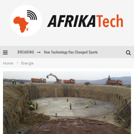
How Technology Has Changed Sports
BREAKING
E-COMMERCE: FOR TABASKI, AFRIMARKET AND LEBARA DELIVER SHEEP TO AFRICA VIA INTERNET
Home
Énergie
La Révolution Silencieuse : Quand Les Entrepreneurs Africains Décident de ne Plus se Taire
New to online sports betting? Consider These Tips to Play Your First Online Sports Betting Successfully