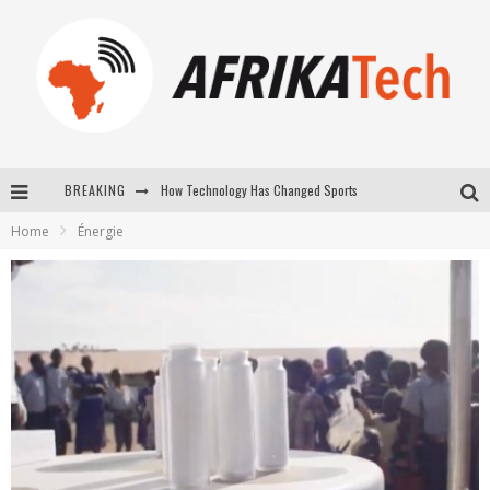
How Technology Has Changed Sports
BREAKING
E-COMMERCE: FOR TABASKI, AFRIMARKET AND LEBARA DELIVER SHEEP TO AFRICA VIA INTERNET
Home
Énergie
La Révolution Silencieuse : Quand Les Entrepreneurs Africains Décident de ne Plus se Taire
New to online sports betting? Consider These Tips to Play Your First Online Sports Betting Successfully