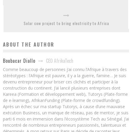
Solar cow project to bring electricity to Africa
ABOUT THE AUTHOR
CEO AfrikaTech
Boubacar Diallo
Comme beaucoup de personnes j’ai connu l’Afrique à travers des
stéréotypes : l’Afrique est pauvre, il y a la guerre, famine… Je suis
devenu entrepreneur pour briser ces clichés et participer à la
construction du continent. J’ai lancé plusieurs entreprises dont
Kareea (Formation et développement web), Tutorys (Plate-forme
de e-learning), AfrikanFunding (Plate-forme de crowdfunding).
Après un échec sur ma startup Tutorys, à cause d’une mauvaise
exécution Business, un manque de réseau, pas de mentor, je suis
parti 6 mois en immersion dans l’écosystème Tech au Sénégal. J’ai
rencontré de nombreux entrepreneurs passionnés, talentueux et
déterminés. A mon retour sur Paris je décide de raconter leur