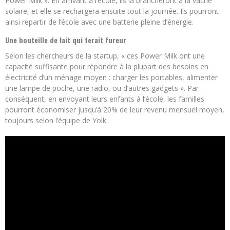
Power Milk ». En arrivant à l’école, ils la brancheront à la vache
solaire, et elle se rechargera ensuite tout la journée. Ils pourront
ainsi repartir de l’école avec une batterie pleine d’énergie.
Une bouteille de lait qui ferait fureur
Selon les chercheurs de la startup, « ces Power Milk ont une
capacité suffisante pour répondre à la plupart des besoins en
électricité d’un ménage moyen : charger les portables, alimenter
une lampe de poche, une radio, ou d’autres gadgets ». Par
conséquent, en envoyant leurs enfants à l’école, les familles
pourront économiser jusqu’à 20% de leur revenu mensuel moyen,
toujours selon l’équipe de Yolk.