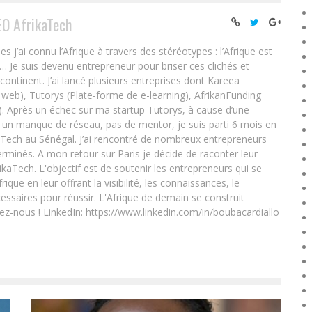
EO AfrikaTech
ai connu l’Afrique à travers des stéréotypes : l’Afrique est
e… Je suis devenu entrepreneur pour briser ces clichés et
 continent. J’ai lancé plusieurs entreprises dont Kareea
eb), Tutorys (Plate-forme de e-learning), AfrikanFunding
. Après un échec sur ma startup Tutorys, à cause d’une
un manque de réseau, pas de mentor, je suis parti 6 mois en
Tech au Sénégal. J’ai rencontré de nombreux entrepreneurs
rminés. A mon retour sur Paris je décide de raconter leur
ikaTech. L'objectif est de soutenir les entrepreneurs qui se
que en leur offrant la visibilité, les connaissances, le
essaires pour réussir. L'Afrique de demain se construit
ez-nous ! LinkedIn: https://www.linkedin.com/in/boubacardiallo