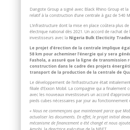
Dangote Group a signé avec Black Rhino Group et la
relatif à la construction d’une centrale à gaz de 540 
L’infrastructure dont la mise en place coûtera plus d
électrique national dès 2021. Un accord de rachat de l’
investisseurs avec la
Nigeria Bulk Electicity Tradi
Le projet d’érection de la centrale implique ég
58 km pour acheminer l’énergie qui y sera génér
Fashola, a assuré que la ligne de transmission r
construction dans le cadre des projets énergét
transport de la production de la centrale de Qu
Le développement de l’infrastructure était initialeme
filiale d’Exxon Mobil. La compagnie qui a finalement 
avec les nouveaux investisseurs un accord d’approvisi
pieds cubes nécessaires par jour au fonctionnement d
« Nous ne commençons que maintenant parce que Mobil a 
actualiser les documents. En effet, le projet initial de
mécanisme de financement a été changé et nous ajoute
Amobi, la directrice exécutive de la NBET.