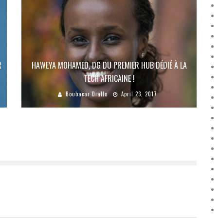
R
HAWEYA MOHAMED, DG DU PREMIER HUB DÉDIÉ À LA
TECH AFRICAINE !
Boubacar Diallo
April 23, 2017