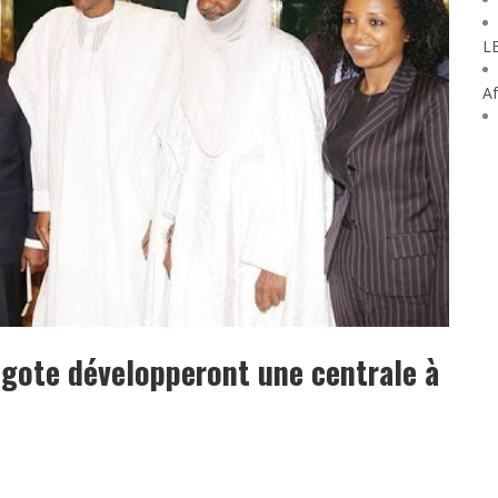
L
Af
angote développeront une centrale à