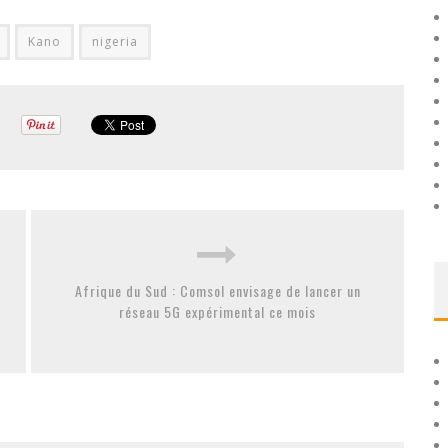
Kano
nigeria
Afrique du Sud : Comsol envisage de lancer un
réseau 5G expérimental ce mois