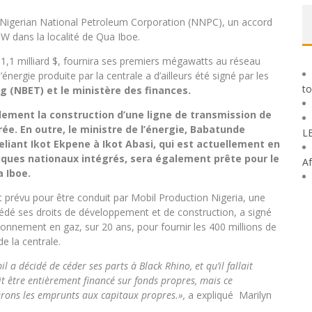
 Nigerian National Petroleum Corporation (NNPC), un accord
MW dans la localité de Qua Iboe.
e 1,1 milliard $, fournira ses premiers mégawatts au réseau
énergie produite par la centrale a d’ailleurs été signé par les
to
ng (NBET) et le ministère des finances.
alement la construction d’une ligne de transmission de
ée. En outre, le ministre de l’énergie, Babatunde
L
eliant Ikot Ekpene à Ikot Abasi, qui est actuellement en
iques nationaux intégrés, sera également prête pour le
Af
a Iboe.
nt prévu pour être conduit par Mobil Production Nigeria, une
cédé ses droits de développement et de construction, a signé
onnement en gaz, sur 20 ans, pour fournir les 400 millions de
e la centrale.
décidé de céder ses parts à Black Rhino, et qu’il fallait
vait être entièrement financé sur fonds propres, mais ce
rons les emprunts aux capitaux propres.»,
a expliqué Marilyn