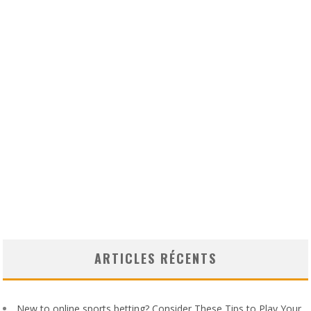
ARTICLES RÉCENTS
New to online sports betting? Consider These Tips to Play Your