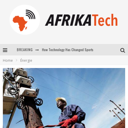
How Technology Has Changed Sports
BREAKING
E-COMMERCE: FOR TABASKI, AFRIMARKET AND LEBARA DELIVER SHEEP TO AFRICA VIA INTERNET
Home
Énergie
La Révolution Silencieuse : Quand Les Entrepreneurs Africains Décident de ne Plus se Taire
New to online sports betting? Consider These Tips to Play Your First Online Sports Betting Successfully