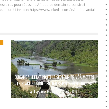
essaires pour réussir. L'Afrique de demain se construit
ez-nous ! LinkedIn: https://www.linkedin.com/in/boubacardiallo
À
OUGANDA : L’ETAT INCITE LE SECTEUR PRIVÉ À METTRE
EN PLACE 59 MINI-CENTRALES HYDROÉLECTRIQUES
Boubacar Diallo
July 7, 2015