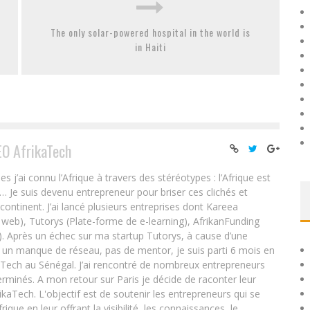
The only solar-powered hospital in the world is
in Haiti
EO AfrikaTech
ai connu l’Afrique à travers des stéréotypes : l’Afrique est
e… Je suis devenu entrepreneur pour briser ces clichés et
 continent. J’ai lancé plusieurs entreprises dont Kareea
eb), Tutorys (Plate-forme de e-learning), AfrikanFunding
. Après un échec sur ma startup Tutorys, à cause d’une
un manque de réseau, pas de mentor, je suis parti 6 mois en
Tech au Sénégal. J’ai rencontré de nombreux entrepreneurs
rminés. A mon retour sur Paris je décide de raconter leur
ikaTech. L'objectif est de soutenir les entrepreneurs qui se
que en leur offrant la visibilité, les connaissances, le