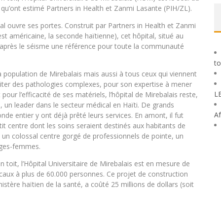
e qu’ont estimé Partners in Health et Zanmi Lasante (PIH/ZL).
al ouvre ses portes. Construit par Partners in Health et Zanmi
t américaine, la seconde haïtienne), cet hôpital, situé au
s après le séisme une référence pour toute la communauté
to
la population de Mirebalais mais aussi à tous ceux qui viennent
raiter des pathologies complexes, pour son expertise à mener
L
our l’efficacité de ses matériels, l’hôpital de Mirebalais reste,
, un leader dans le secteur médical en Haïti. De grands
Af
nde entier y ont déjà prêté leurs services. En amont, il fut
 centre dont les soins seraient destinés aux habitants de
en un colossal centre gorgé de professionnels de pointe, un
ages-femmes.
 toit, l’Hôpital Universitaire de Mirebalais est en mesure de
icaux à plus de 60.000 personnes. Ce projet de construction
tère haïtien de la santé, a coûté 25 millions de dollars (soit