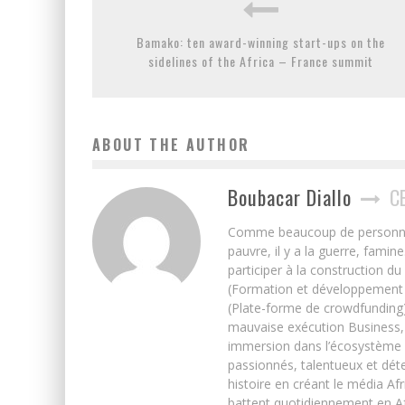
Bamako: ten award-winning start-ups on the
sidelines of the Africa – France summit
ABOUT THE AUTHOR
Boubacar Diallo
C
Comme beaucoup de personnes j’
pauvre, il y a la guerre, famin
participer à la construction du
(Formation et développement w
(Plate-forme de crowdfunding)
mauvaise exécution Business, 
immersion dans l’écosystème 
passionnés, talentueux et déte
histoire en créant le média Afr
battent quotidiennement en Afri