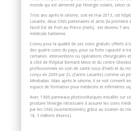
monde qui est alimenté par l’énergie solaire, selon c
Trois ans après le séisme, soit en mai 2013, cet hôpit
Lasante, deux ONG partenaires et amis (la première es
Nord-Est de Port-au-Prince (Haïti), est devenu 7 an
médicale haïtienne.
Connu pour la qualité de ses soins gratuits offerts à 
des quatre coins du pays, pour sa forte capacité à t
certaines interventions ou opérations chirurgicales et p
à côté de l’hôpital Bernard Mevs et du centre Gheskio
professionnels en soin de santé issus d’Haïti et du mo
conçu en 2009 par ZL (Zanmi Lasante) comme un petit
Mirebalais. Mais après le séisme, il se voit converti 
espace de formation pour médecins et infirmières s
Avec 1.800 panneaux photovoltaïques installés sur son
produire l’énergie nécessaire à assurer les soins méd
par les ONG (susmentionnés) grâce au soutien du minis
18, 3 millions d’euros).