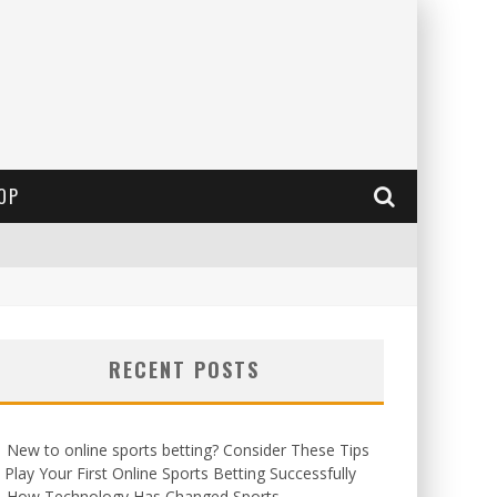
OP
RECENT POSTS
New to online sports betting? Consider These Tips
 Play Your First Online Sports Betting Successfully
How Technology Has Changed Sports