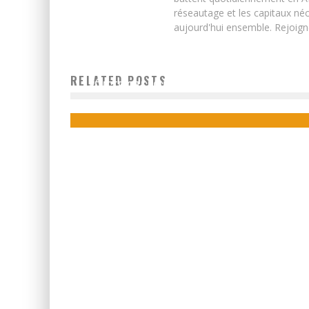
réseautage et les capitaux néc
aujourd'hui ensemble. Rejoign
LE GHANA LANCE UN PROGRAMME INNOVANT D’ACCÈS 
RELATED POSTS
L’ÉLECTRICITÉ POUR DES PRODUCTEURS DE CACAO
Boubacar Diallo
August 6, 2015