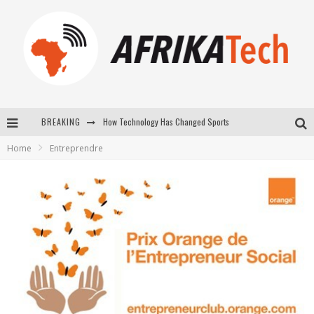
How Technology Has Changed Sports
BREAKING
E-COMMERCE: FOR TABASKI, AFRIMARKET AND LEBARA DELIVER SHEEP TO AFRICA VIA INTERNET
Home
Entreprendre
La Révolution Silencieuse : Quand Les Entrepreneurs Africains Décident de ne Plus se Taire
New to online sports betting? Consider These Tips to Play Your First Online Sports Betting Successfully