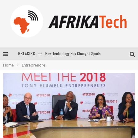
BREAKING
E-COMMERCE: FOR TABASKI, AFRIMARKET AND LEBARA DELIVER SHEEP TO AFRICA VIA INTERNET
Home
Entreprendre
La Révolution Silencieuse : Quand Les Entrepreneurs Africains Décident de ne Plus se Taire
New to online sports betting? Consider These Tips to Play Your First Online Sports Betting Successfully
How Technology Has Changed Sports