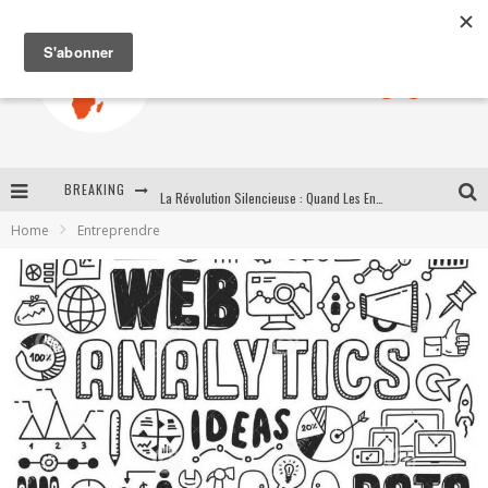
BREAKING
La Révolution Silencieuse : Quand Les Entrepreneurs Africains Décident de ne Plus se Taire
Home
Entreprendre
New to online sports betting? Consider These Tips to Play Your First Online Sports Betting Successfully
How Technology Has Changed Sports
E-COMMERCE: FOR TABASKI, AFRIMARKET AND LEBARA DELIVER SHEEP TO AFRICA VIA INTERNET