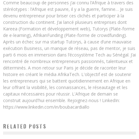
Comme beaucoup de personnes j’ai connu l’Afrique à travers des
stéréotypes : l’Afrique est pauvre, il y a la guerre, famine… Je suis
devenu entrepreneur pour briser ces clichés et participer à la
construction du continent. J’ai lancé plusieurs entreprises dont
Kareea (Formation et développement web), Tutorys (Plate-forme
de e-learning), AfrikanFunding (Plate-forme de crowdfunding).
Après un échec sur ma startup Tutorys, à cause d’une mauvaise
exécution Business, un manque de réseau, pas de mentor, je suis
parti 6 mois en immersion dans l’écosystème Tech au Sénégal. J’ai
rencontré de nombreux entrepreneurs passionnés, talentueux et
déterminés. A mon retour sur Paris je décide de raconter leur
histoire en créant le média AfrikaTech. L'objectif est de soutenir
les entrepreneurs qui se battent quotidiennement en Afrique en
leur offrant la visibilité, les connaissances, le réseautage et les
capitaux nécessaires pour réussir. L'Afrique de demain se
construit aujourd'hui ensemble. Rejoignez-nous ! LinkedIn:
https://www.linkedin.com/in/boubacardiallo
LANCEMENT DES ESSAIS DU “PREMIER DRONE SUPERSONIQUE AFRICAIN” FABRIQUÉ
RELATED POSTS
EN ALGÉRIE
Boubacar Diallo
September 22, 2015