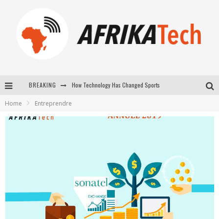
How Technology Has Changed Sports
BREAKING
E-COMMERCE: FOR TABASKI, AFRIMARKET AND LEBARA DELIVER SHEEP TO AFRICA VIA INTERNET
Home
Entreprendre
La Révolution Silencieuse : Quand Les Entrepreneurs Africains Décident de ne Plus se Taire
New to online sports betting? Consider These Tips to Play Your First Online Sports Betting Successfully