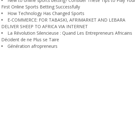
New to online sports betting? Consider These Tips to Play Your
First Online Sports Betting Successfully
How Technology Has Changed Sports
E-COMMERCE: FOR TABASKI, AFRIMARKET AND LEBARA
DELIVER SHEEP TO AFRICA VIA INTERNET
La Révolution Silencieuse : Quand Les Entrepreneurs Africains
Décident de ne Plus se Taire
Génération afropreneurs