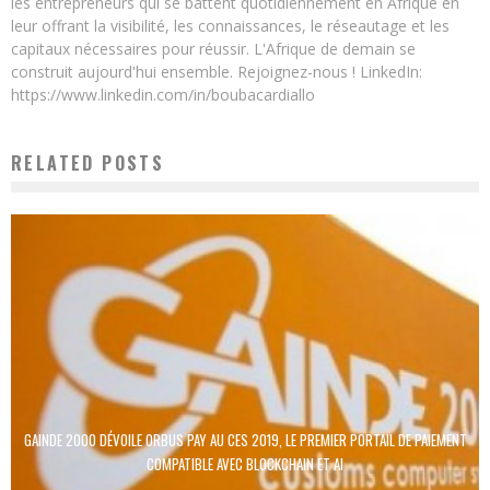
les entrepreneurs qui se battent quotidiennement en Afrique en
leur offrant la visibilité, les connaissances, le réseautage et les
capitaux nécessaires pour réussir. L'Afrique de demain se
construit aujourd'hui ensemble. Rejoignez-nous ! LinkedIn:
https://www.linkedin.com/in/boubacardiallo
RELATED POSTS
GAINDE 2000 DÉVOILE ORBUS PAY AU CES 2019, LE PREMIER PORTAIL DE PAIEMENT
COMPATIBLE AVEC BLOCKCHAIN ET AI