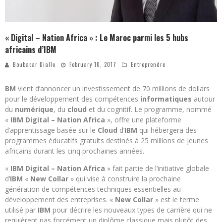
« Digital – Nation Africa » : Le Maroc parmi les 5 hubs
africains d’IBM
Boubacar Diallo
February 10, 2017
Entreprendre
BM
vient d’annoncer un investissement de 70 millions de dollars
pour le développement des compétences
informatiques
autour
du
numérique
, du
cloud
et du cognitif. Le programme, nommé
«
IBM Digital – Nation Africa
», offre une plateforme
d’apprentissage basée sur le
Cloud
d’
IBM
qui hébergera des
programmes éducatifs gratuits destinés à 25 millions de jeunes
africains durant les cinq prochaines années.
«
IBM Digital – Nation Africa
» fait partie de l’initiative globale
d’
IBM
«
New Collar
» qui vise à construire la prochaine
génération de compétences techniques essentielles au
développement des entreprises. «
New Collar
» est le terme
utilisé par
IBM
pour décrire les nouveaux types de carrière qui ne
requièrent pas forcément un diplôme classique mais plutôt des