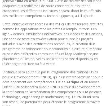
général d’
IBM
en
Afrique
du Sud. « Afin de trouver des solutions
adaptées aux problèmes de notre continent et assurer sa
croissance, les différentes industries doivent doter leurs effectifs
des meilleures compétences technologiques », a-t-il ajouté.
Cette initiative offrira l’accès à des milliers de ressources gratuites
comme les applications mobiles prêtes à l’emploi, tutoriels en
ligne – démos, simulations interactives, des vidéos et des articles,
une série de tests d’auto-évaluation pour suivre les progrès
individuels avec des certifications reconnues, la création d’un
programme de volontariat pour promouvoir la culture numérique
au sein des différentes communautés et l’App Marketplace,une
plateforme où les nouvelles applications seront disponibles en
téléchargement libre ou à la vente.
L’initiative sera soutenue par le Programme des Nations Unies
pour le Développement (
PNUD
), qui a un intérêt particulier pour le
développement des compétences
TIC
en
Afrique
et au Moyen
Orient.
IBM
collaborera avec le
PNUD
autour du développement,
la certification et l’accréditation des compétences
STEM
(science,
technologie, engineering et mathématiques). Le
PNUD
utilisera
son réseau de partenaires pour étendre le programme à travers