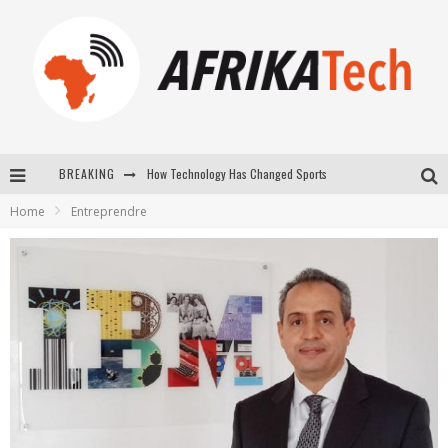
How Technology Has Changed Sports
BREAKING
E-COMMERCE: FOR TABASKI, AFRIMARKET AND LEBARA DELIVER SHEEP TO AFRICA VIA INTERNET
Home
Entreprendre
La Révolution Silencieuse : Quand Les Entrepreneurs Africains Décident de ne Plus se Taire
New to online sports betting? Consider These Tips to Play Your First Online Sports Betting Successfully