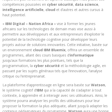
compétences poussées en
cyber sécurité
,
data science
,
intelligence artificielle
,
cloud
et d’autres et autres cursus à
haut potentiel.
«
IBM Digital – Nation Africa
» vise à former les jeunes
africains sur les technologies de demain mais vise aussi à
permettre aux développeurs et aux entrepreneurs d’exploiter le
potentiel de la technologie cognitive pour développer leurs
projets autour de solutions innovantes. Cette initiative, basée sur
un environnement
cloud
IBM
Bluemix
, offrira un ensemble de
programmes, allant des cours basiques d’
informatique
jusqu’aux formations les plus pointues, tels que la
programmation, la
cyber sécurité
et la méthodologie agile, en
passant par les sujets généraux tels que l’innovation, l’analyse
critique ou l’entreprenariat.
La plateforme d’apprentissage en ligne sera basée sur
Watson
,
le système cognitif d’
IBM
qui a la capacité de s’adapter à tout
contexte, à apprendre et à interagir avec ses utilisateurs. Ainsi, le
système pourra analyser les profils des utilisateurs pour leur
proposer la formation la plus adéquate, allant jusqu’à adapter les
contenus pédagogiques du programme.
Watson
aura une bonne