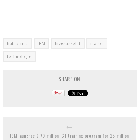
hub africa
IBM
Investisselnt
maroc
technologie
SHARE ON:
IBM launches $ 70 million ICT training program for 25 million