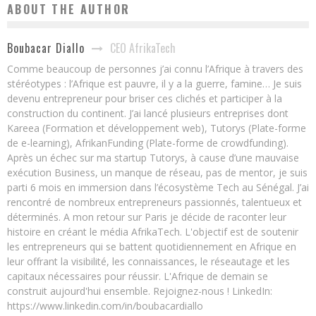
ABOUT THE AUTHOR
CEO AfrikaTech
Boubacar Diallo
Comme beaucoup de personnes j’ai connu l’Afrique à travers des
stéréotypes : l’Afrique est pauvre, il y a la guerre, famine… Je suis
devenu entrepreneur pour briser ces clichés et participer à la
construction du continent. J’ai lancé plusieurs entreprises dont
Kareea (Formation et développement web), Tutorys (Plate-forme
de e-learning), AfrikanFunding (Plate-forme de crowdfunding).
Après un échec sur ma startup Tutorys, à cause d’une mauvaise
exécution Business, un manque de réseau, pas de mentor, je suis
parti 6 mois en immersion dans l’écosystème Tech au Sénégal. J’ai
rencontré de nombreux entrepreneurs passionnés, talentueux et
déterminés. A mon retour sur Paris je décide de raconter leur
histoire en créant le média AfrikaTech. L'objectif est de soutenir
les entrepreneurs qui se battent quotidiennement en Afrique en
leur offrant la visibilité, les connaissances, le réseautage et les
capitaux nécessaires pour réussir. L'Afrique de demain se
construit aujourd'hui ensemble. Rejoignez-nous ! LinkedIn:
https://www.linkedin.com/in/boubacardiallo