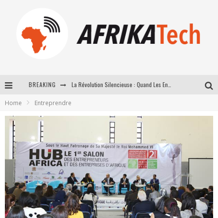
BREAKING
La Révolution Silencieuse : Quand Les Entrepreneurs Africains Décident de ne Plus se Taire
Home
Entreprendre
New to online sports betting? Consider These Tips to Play Your First Online Sports Betting Successfully
How Technology Has Changed Sports
E-COMMERCE: FOR TABASKI, AFRIMARKET AND LEBARA DELIVER SHEEP TO AFRICA VIA INTERNET