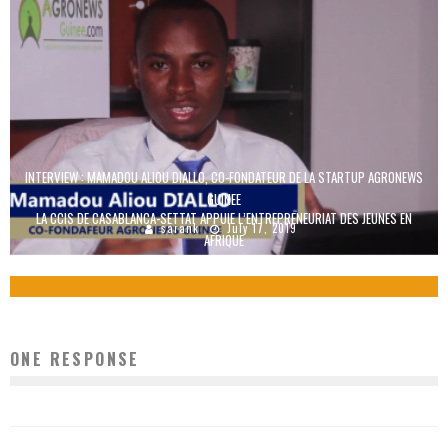
INTERVIEW : MAMADOU ALIOU DIALLO, CO-FONDATEUR DE LA STARTUP AGRONEWS
GUINEE
LA CCIS DE CASABLANCA-SETTAT APPUIE L’ENTREPRENEURIAT DES JEUNES EN
sarank
July 17, 2019
AFRIQUE
Boubacar Diallo
October 29, 2015
ONE RESPONSE