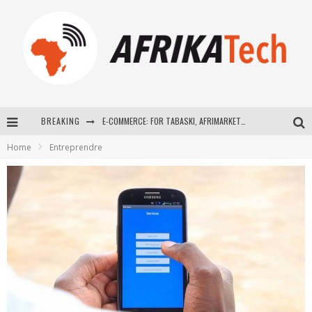
BREAKING
E-COMMERCE: FOR TABASKI, AFRIMARKET AND LEBARA DELIVER SHEEP TO AFRICA VIA INTERNET
Home
Entreprendre
La Révolution Silencieuse : Quand Les Entrepreneurs Africains Décident de ne Plus se Taire
New to online sports betting? Consider These Tips to Play Your First Online Sports Betting Successfully
How Technology Has Changed Sports