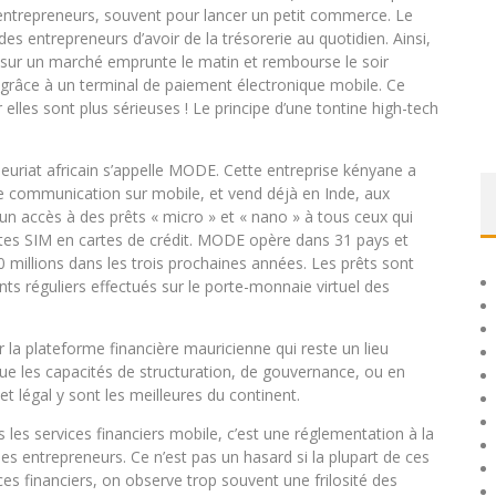
 entrepreneurs, souvent pour lancer un petit commerce. Le
des entrepreneurs d’avoir de la trésorerie au quotidien. Ainsi,
sur un marché emprunte le matin et rembourse le soir
 grâce à un terminal de paiement électronique mobile. Ce
lles sont plus sérieuses ! Le principe d’une tontine high-tech
euriat africain s’appelle MODE. Cette entreprise kényane a
e communication sur mobile, et vend déjà en Inde, aux
n accès à des prêts « micro » et « nano » à tous ceux qui
rtes SIM en cartes de crédit. MODE opère dans 31 pays et
0 millions dans les trois prochaines années. Les prêts sont
ts réguliers effectués sur le porte-monnaie virtuel des
la plateforme financière mauricienne qui reste un lieu
que les capacités de structuration, de gouvernance, ou en
t légal y sont les meilleures du continent.
les services financiers mobile, c’est une réglementation à la
 les entrepreneurs. Ce n’est pas un hasard si la plupart de ces
ces financiers, on observe trop souvent une frilosité des