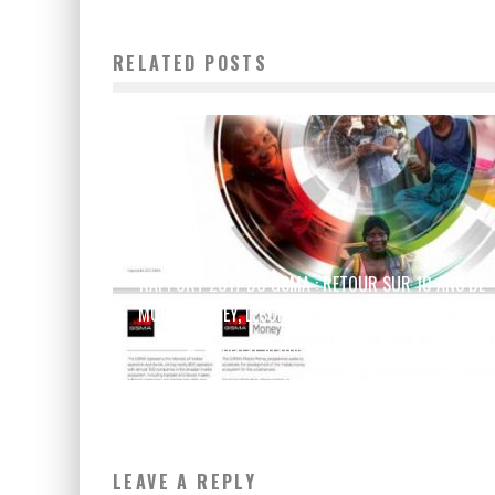
RELATED POSTS
RAPPORT 2017 DU GSMA : RETOUR SUR 10 ANS DE
MOBILE MONEY, LEÇONS APPRISES ET PERSPECTIVES
Boubacar Diallo
October 24, 2017
LEAVE A REPLY