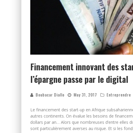
Financement innovant des start
l’épargne passe par le digital
Boubacar Diallo
May 31, 2017
Entreprendre
Le financement des start-up en Afrique subsaharienne 
autres continents. On évalue les besoins de financem
dollars par an… Alors que nombreuses d’entre elles dis
sont particulièrement averses au risque. Et si les fon