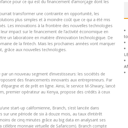
enfance pour ce qui est du financement d’amorçage dont les
urrait transformer une contrainte en opportunité, les
lutions plus simples et à moindre coût que ce qui a été mis
és. Les innovations à la frontière des nouvelles technologies
 leur impact sur le financement de l’activité économique en
to
être un laboratoire en matière d’innovation technologique. De
maine de la fintech. Mais les prochaines années vont marquer
t, grâce aux nouvelles technologies.
L
Af
e par un nouveau segment d’investisseurs: les sociétés de
s proposent des financements innovants aux entrepreneurs. Par
d’épargne et de prêt en ligne. Ainsi, le service M-Shwary, lancé
om, premier opérateur au Kenya, propose des crédits à ceux
’une start-up californienne, Branch, s’est lancée dans
s sur une période de six à douze mois, au taux d’intérêt
n moins de cinq minutes grâce au big data en analysant ses
 célèbre monnaie virtuelle de Safaricom). Branch compte