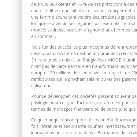
déjà 100 000 clients et 75 % de ses prêts vont à des
nano crédit est une initiative essentielle qui permet à 
une femme souhaitant vendre des produits agricoles 
lorsqu’elle a vendu ses légumes par exemple. Le tout
modèle s’adresse souvent en priorité aux femmes car e
en somme…
Mais l’un des succès les plus méconnus de l’entrepren
développé un système destiné à fournir des crédits d
Émirats arabes unis et au Bangladesh. MODE fournit u
n’ont pas de carte bancaire en transformant leurs ca
compte 150 millions de clients avec un objectif de 25
remboursés sur le prochain salaire ou via des paiemen
utilisateurs.
Pour se développer, ces sociétés passent souvent par 
privilégié pour ce type d’activités, notamment parce 
termes de montages financiers ou de cadre juridique e
Ce qui manque encore pour l’éclosion d’un boom dans 
fois incitative et sécurisante pour les investisseurs et
innovations ont eu lieu au Kenya. En matière de servi