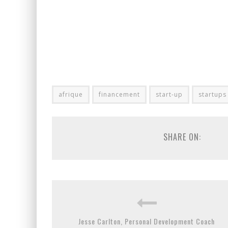
afrique
financement
start-up
startups
SHARE ON:
Jesse Carlton, Personal Development Coach