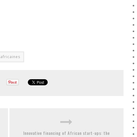
 africaines
Innovative financing of African start-ups: the