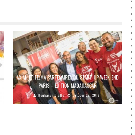
AXIAN ET TELMA PARTENAIRES DU START-UP WEEK-END
PARIS – ÉDITION MADAGASCAR
Boubacar Diallo
October 29, 2017