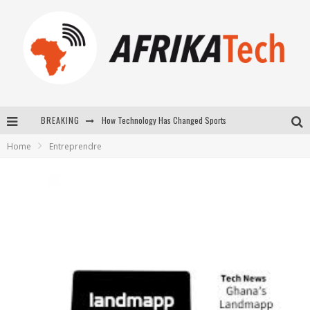
How Technology Has Changed Sports
BREAKING
E-COMMERCE: FOR TABASKI, AFRIMARKET AND LEBARA DELIVER SHEEP TO AFRICA VIA INTERNET
Home
Entreprendre
La Révolution Silencieuse : Quand Les Entrepreneurs Africains Décident de ne Plus se Taire
New to online sports betting? Consider These Tips to Play Your First Online Sports Betting Successfully