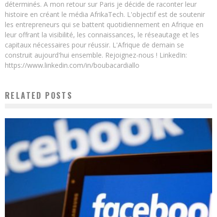
déterminés. A mon retour sur Paris je décide de raconter leur
histoire en créant le média AfrikaTech. L'objectif est de soutenir
les entrepreneurs qui se battent quotidiennement en Afrique en
leur offrant la visibilité, les connaissances, le réseautage et les
capitaux nécessaires pour réussir. L'Afrique de demain se
construit aujourd'hui ensemble. Rejoignez-nous ! LinkedIn:
https://www.linkedin.com/in/boubacardiallo
RELATED POSTS