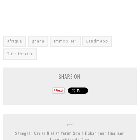
afrique
ghana
immobilier
Landmapp
Titre foncier
SHARE ON:
Sénégal : Xavier Niel et Yerim Sow à Dakar pour finaliser
l’acquisition de Tigo