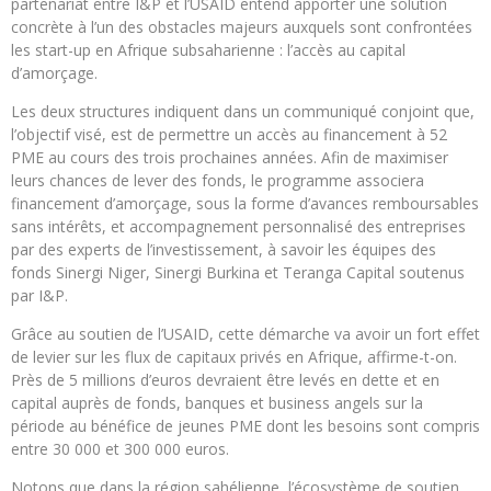
partenariat entre I&P et l’USAID entend apporter une solution
concrète à l’un des obstacles majeurs auxquels sont confrontées
les start-up en Afrique subsaharienne : l’accès au capital
d’amorçage.
Les deux structures indiquent dans un communiqué conjoint que,
l’objectif visé, est de permettre un accès au financement à 52
PME au cours des trois prochaines années. Afin de maximiser
leurs chances de lever des fonds, le programme associera
financement d’amorçage, sous la forme d’avances remboursables
sans intérêts, et accompagnement personnalisé des entreprises
par des experts de l’investissement, à savoir les équipes des
fonds Sinergi Niger, Sinergi Burkina et Teranga Capital soutenus
par I&P.
Grâce au soutien de l’USAID, cette démarche va avoir un fort effet
de levier sur les flux de capitaux privés en Afrique, affirme-t-on.
Près de 5 millions d’euros devraient être levés en dette et en
capital auprès de fonds, banques et business angels sur la
période au bénéfice de jeunes PME dont les besoins sont compris
entre 30 000 et 300 000 euros.
Notons que dans la région sahélienne, l’écosystème de soutien