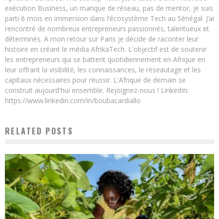
exécution Business, un manque de réseau, pas de mentor, je suis
parti 6 mois en immersion dans l’écosystème Tech au Sénégal. J’ai
rencontré de nombreux entrepreneurs passionnés, talentueux et
déterminés. A mon retour sur Paris je décide de raconter leur
histoire en créant le média AfrikaTech. L'objectif est de soutenir
les entrepreneurs qui se battent quotidiennement en Afrique en
leur offrant la visibilité, les connaissances, le réseautage et les
capitaux nécessaires pour réussir. L'Afrique de demain se
construit aujourd'hui ensemble. Rejoignez-nous ! LinkedIn:
https://www.linkedin.com/in/boubacardiallo
RELATED POSTS