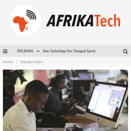
How Technology Has Changed Sports
BREAKING
E-COMMERCE: FOR TABASKI, AFRIMARKET AND LEBARA DELIVER SHEEP TO AFRICA VIA INTERNET
Home
Entreprendre
La Révolution Silencieuse : Quand Les Entrepreneurs Africains Décident de ne Plus se Taire
New to online sports betting? Consider These Tips to Play Your First Online Sports Betting Successfully