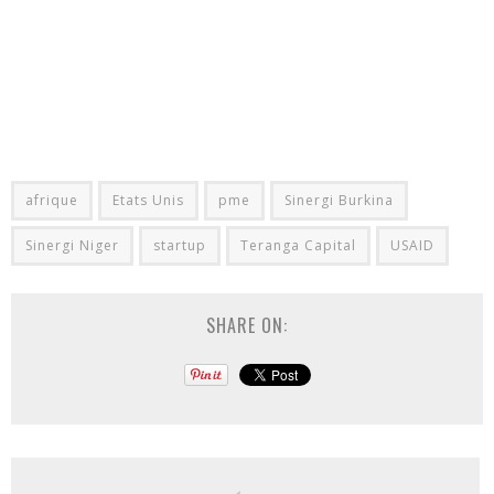
afrique
Etats Unis
pme
Sinergi Burkina
Sinergi Niger
startup
Teranga Capital
USAID
SHARE ON: