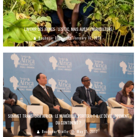
L’AVENIR DES JEUNES : LES TIC, MAIS AUSSI L’AGRICULTURE.
Boubacar Diallo
January 16, 2018
SOMMET TRANSFORM AFRICA : LE NUMÉRIQUE PORTERA-T-IL LE DÉVELOPPEMENT
DU CONTINENT ?
Boubacar Diallo
May 15, 2017