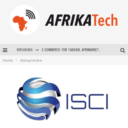
BREAKING
E-COMMERCE: FOR TABASKI, AFRIMARKET AND LEBARA DELIVER SHEEP TO AFRICA VIA INTERNET
Home
Entreprendre
La Révolution Silencieuse : Quand Les Entrepreneurs Africains Décident de ne Plus se Taire
New to online sports betting? Consider These Tips to Play Your First Online Sports Betting Successfully
How Technology Has Changed Sports