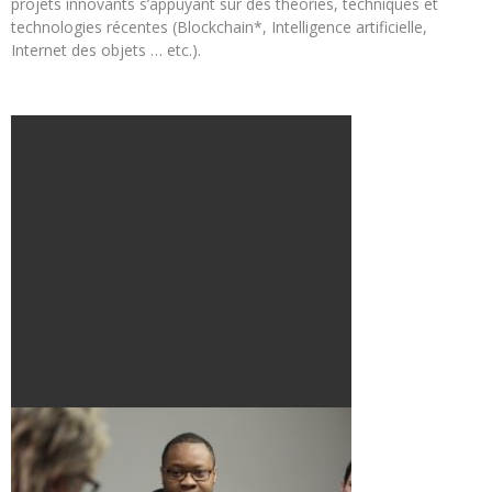
projets innovants s’appuyant sur des théories, techniques et
technologies récentes (Blockchain*, Intelligence artificielle,
Internet des objets … etc.).