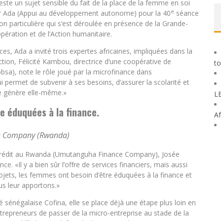
este un sujet sensible du fait de la place de la femme en soi
e
par Ada (Appui au développement autonome) pour la 40
séance
on particulière qui s’est déroulée en présence de la Grande-
ération et de l’Action humanitaire.
s, Ada a invité trois expertes africaines, impliquées dans la
uction, Félicité Kambou, directrice d’une coopérative de
to
bsa), note le rôle joué par la microfinance dans
ui permet de subvenir à ses besoins, d’assurer la scolarité et
le génère elle-même.»
L
e éduquées à la finance.
Af
e Company (Rwanda)
ocrédit au Rwanda (Umutanguha Finance Company), Josée
e. «Il y a bien sûr l’offre de services financiers, mais aussi
projets, les femmes ont besoin d’être éduquées à la finance et
us leur apportons.»
 sénégalaise Cofina, elle se place déjà une étape plus loin en
trepreneurs de passer de la micro-entreprise au stade de la