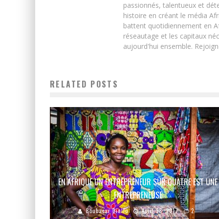
passionnés, talentueux et déte
histoire en créant le média Afr
battent quotidiennement en Afri
réseautage et les capitaux néc
aujourd'hui ensemble. Rejoign
RELATED POSTS
EN AFRIQUE UN ENTREPRENEUR SUR QUATRE EST UNE
ENTREPRENEUSE
Boubacar Diallo
April 28, 2017
2