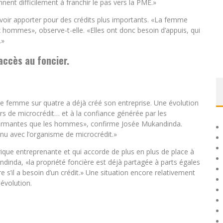
nt difficilement à franchir le pas vers la PME.»
voir apporter pour des crédits plus importants. «La femme
x hommes», observe-t-elle. «Elles ont donc besoin d’appuis, qui
.»
accès au foncier.
ne femme sur quatre a déjà créé son entreprise. Une évolution
rs de microcrédit… et à la confiance générée par les
formantes que les hommes», confirme Josée Mukandinda.
nu avec l’organisme de microcrédit.»
ue entreprenante et qui accorde de plus en plus de place à
inda, «la propriété foncière est déjà partagée à parts égales
re s’il a besoin d’un crédit.» Une situation encore relativement
évolution.