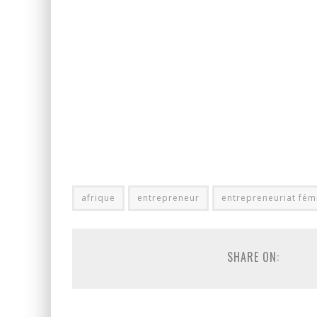
afrique
entrepreneur
entrepreneuriat fém
SHARE ON: