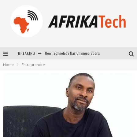
How Technology Has Changed Sports
BREAKING
E-COMMERCE: FOR TABASKI, AFRIMARKET AND LEBARA DELIVER SHEEP TO AFRICA VIA INTERNET
Home
Entreprendre
La Révolution Silencieuse : Quand Les Entrepreneurs Africains Décident de ne Plus se Taire
New to online sports betting? Consider These Tips to Play Your First Online Sports Betting Successfully