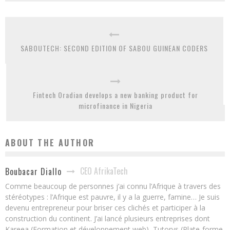
SABOUTECH: SECOND EDITION OF SABOU GUINEAN CODERS
Fintech Oradian develops a new banking product for
microfinance in Nigeria
ABOUT THE AUTHOR
CEO AfrikaTech
Boubacar Diallo
Comme beaucoup de personnes j’ai connu l’Afrique à travers des
stéréotypes : l’Afrique est pauvre, il y a la guerre, famine… Je suis
devenu entrepreneur pour briser ces clichés et participer à la
construction du continent. J’ai lancé plusieurs entreprises dont
Kareea (Formation et développement web), Tutorys (Plate-forme