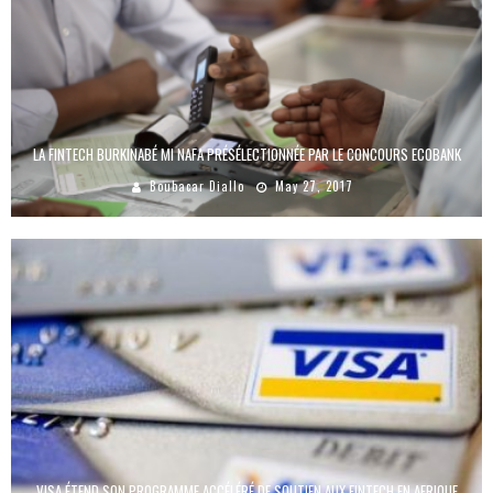
LA FINTECH BURKINABÉ MI NAFA PRÉSÉLECTIONNÉE PAR LE CONCOURS ECOBANK
Boubacar Diallo
May 27, 2017
VISA ÉTEND SON PROGRAMME ACCÉLÉRÉ DE SOUTIEN AUX FINTECH EN AFRIQUE