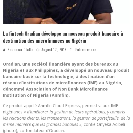
La fintech Oradian développe un nouveau produit bancaire à
destination des microfinances au Nigéria
Boubacar Diallo
August 17, 2018
Entreprendre
Oradian, une société financière ayant des bureaux au
Nigéria et aux Philippines, a développé un nouveau produit
bancaire basé sur la technologie, à destination d’un
réseau d’institutions de microfinances (IMF) au Nigéria,
dénommé Association of Non Bank Microfinance
Institution of Nigeria (Anmfin).
Ce produit appelé Anmfin Cloud Express, permettra aux IMF
nigérianes «
d’améliorer la gestion de leurs opérations, y compris
les relations clients, les transactions, la gestion de portefeuille, de la
même manière que les grandes banques
», confie Onyeka Adibeli
(photo), co-fondateur d’Oradian.