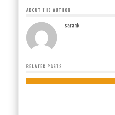
ABOUT THE AUTHOR
sarank
RELATED POSTS
GUINÉE : JEUNES « OSE TON EMPLOI »
Boubacar Diallo
February 2, 2018