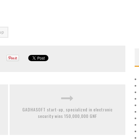
-up
GADHASOFT start-up, specialized in electronic
security wins 150,000,000 GNF