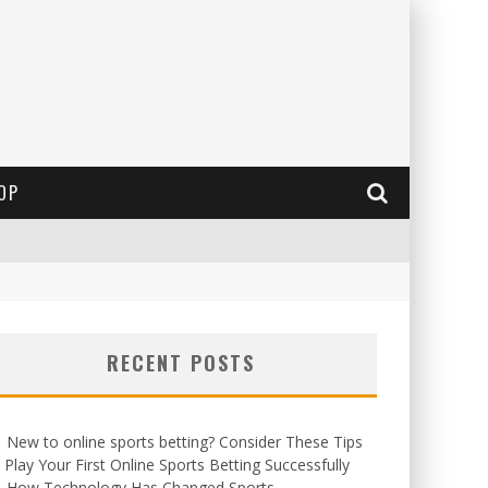
OP
RECENT POSTS
New to online sports betting? Consider These Tips
 Play Your First Online Sports Betting Successfully
How Technology Has Changed Sports