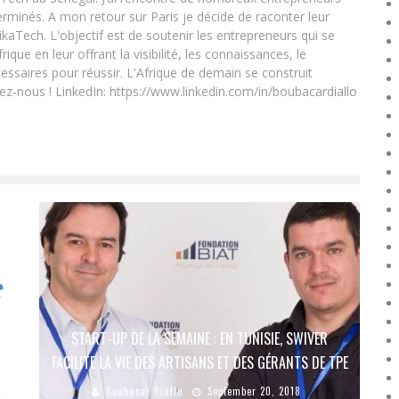
rminés. A mon retour sur Paris je décide de raconter leur
ikaTech. L'objectif est de soutenir les entrepreneurs qui se
que en leur offrant la visibilité, les connaissances, le
essaires pour réussir. L'Afrique de demain se construit
ez-nous ! LinkedIn: https://www.linkedin.com/in/boubacardiallo
START-UP DE LA SEMAINE : EN TUNISIE, SWIVER
FACILITE LA VIE DES ARTISANS ET DES GÉRANTS DE TPE
Boubacar Diallo
September 20, 2018