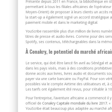
Présente depuis 2011 en France, la bibliothèque en s
permettant à tous les filiales africaines de l’opérate
Moyen-Orient) de proposer à leurs clients un accès r
la start-up a également signé un accord stratégique av
paiement mobile et dans le marketing digital.
YouScribe rassemble plus d’un million de livres numé
titres de presse et audio-livres. Comme pour des serv
Spotify, ses contenus, téléchargeables dans la mémoir
À Conakry, le potentiel du marché africai
Le service, qui doit être lancé fin avril au Sénégal et
dans les pays visés, mais à des conditions prohibitiv
donne accès aux livres, livres audio et documents sou
payer via une carte bancaire ou PayPal. Pour son vér
possibles via le compte Airtime des utilisateurs et, à
Les tarifs ont également été revus, pour s’établir à 1
Pour l’entreprise, l’aventure africaine a commencé il
officiel de
Conakry Capitale mondiale du livre 2017.
« 
YouScribe était beaucoup plus adaptée au marché afri