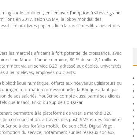
aming sur le continent,
en lien avec l’adoption à vitesse grand
0 millions en 2017, selon GSMA, le lobby mondial des
bilité aux livres papiers, lié à la rareté des librairies et des
rs les marchés africains à fort potentiel de croissance, avec
ire et au Maroc. L’année dernière, 80 % de ses 2,1 millions
, notamment via un service B2B, adressé aux écoles, universités,
ccès à leurs élèves, employés ou clients.
bibliothèque numérique, offerts aux nouveaux utilisateurs qui
encourager la formation professionnelle, la Banque atlantique
tion de ses salariés. YouScribe compte aussi parmi ses clients
tels que Insacc, Enko ou
Sup de Co Dakar
.
tenant permettre à la plateforme de viser le marché B2C.
ns de communication, à travers des push SMS et des bannières
ouScribe à des forfaits mobile. De son côté, Digital Virgo,
a promotion du service, notamment sur les réseaux sociaux.