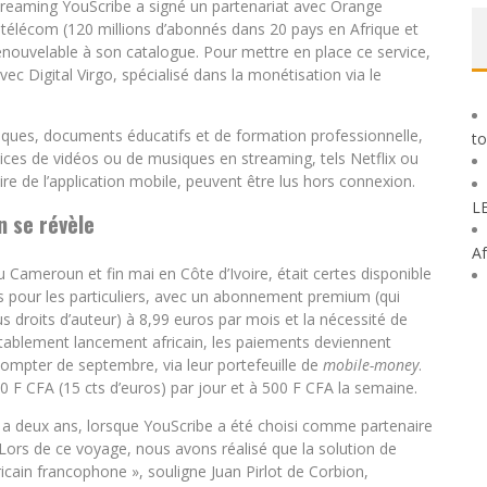
treaming YouScribe a signé un partenariat avec Orange
ur télécom (120 millions d’abonnés dans 20 pays en Afrique et
enouvelable à son catalogue. Pour mettre en place ce service,
ec Digital Virgo, spécialisé dans la monétisation via le
riques, documents éducatifs et de formation professionnelle,
to
ices de vidéos ou de musiques en streaming, tels Netflix ou
e de l’application mobile, peuvent être lus hors connexion.
L
n se révèle
Af
 au Cameroun et fin mai en Côte d’Ivoire, était certes disponible
es pour les particuliers, avec un abonnement premium (qui
s droits d’auteur) à 8,99 euros par mois et la nécessité de
itablement lancement africain, les paiements deviennent
 compter de septembre, via leur portefeuille de
mobile-money
.
00 F CFA (15 cts d’euros) par jour et à 500 F CFA la semaine.
 y a deux ans, lorsque YouScribe a été choisi comme partenaire
Lors de ce voyage, nous avons réalisé que la solution de
cain francophone », souligne Juan Pirlot de Corbion,