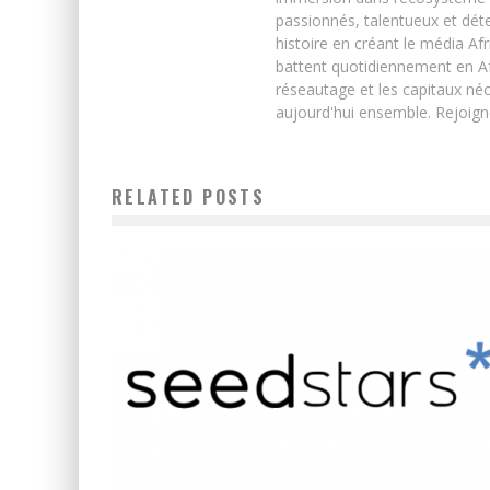
passionnés, talentueux et déte
histoire en créant le média Afr
battent quotidiennement en Afri
réseautage et les capitaux néc
aujourd'hui ensemble. Rejoign
RELATED POSTS
SEEDSTARS WORLD REVIENT EN AFRIQUE POUR
TROUVER LES MEILLEURES STARTUPS
Boubacar Diallo
June 5, 2019