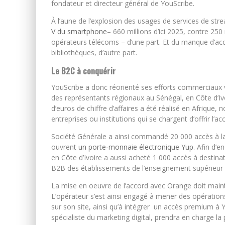
fondateur et directeur général de YouScribe.
À l’aune de l’explosion des usages de services de stre
V du smartphone
– 660 millions d’ici 2025, contre 25
opérateurs télécoms – d’une part. Et du manque d’accessi
bibliothèques, d’autre part.
Le B2C à conquérir
YouScribe a donc réorienté ses efforts commerciaux ve
des représentants régionaux au Sénégal, en Côte d’Ivo
d’euros de chiffre d’affaires a été réalisé en Afrique
entreprises ou institutions qui se chargent d’offrir l’a
Société Générale a ainsi commandé 20 000 accès à la 
ouvrent
un porte-monnaie électronique Yup
. Afin d’
en Côte d’Ivoire a aussi acheté 1 000 accès à destina
B2B des établissements de l’enseignement supérieur 
La mise en oeuvre de l’accord avec Orange doit main
L’opérateur s’est ainsi engagé à mener des opératio
sur son site, ainsi qu’à intégrer un accès premium à Y
spécialiste du marketing digital, prendra en charge l