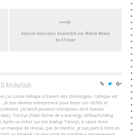
Amazon désormais disponible par Mobile Money
en Afrique
EO AfrikaTech
ai connu l’Afrique à travers des stéréotypes : l’Afrique est
e… Je suis devenu entrepreneur pour briser ces clichés et
 continent. J’ai lancé plusieurs entreprises dont Kareea
eb), Tutorys (Plate-forme de e-learning), AfrikanFunding
. Après un échec sur ma startup Tutorys, à cause d’une
un manque de réseau, pas de mentor, je suis parti 6 mois en
Tech au Sénégal. J’ai rencontré de nombreux entrepreneurs