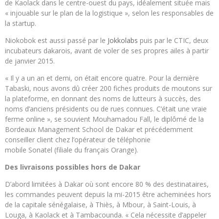
de Kaolack dans le centre-ouest du pays, idéalement située mais
« injouable sur le plan de la logistique », selon les responsables de
la startup.
Niokobok est aussi passé par le
Jokkolabs
puis par le CTIC, deux
incubateurs dakarois, avant de voler de ses propres ailes à partir
de janvier 2015.
« Il y a un an et demi, on était encore quatre. Pour la dernière
Tabaski, nous avons dû créer 200 fiches produits de moutons sur
la plateforme, en donnant des noms de lutteurs à succès, des
noms d’anciens présidents ou de rues connues. C’était une vraie
ferme online », se souvient Mouhamadou Fall, le diplômé de la
Bordeaux Management School de Dakar et précédemment
conseiller client chez l’opérateur de téléphonie
mobile Sonatel (filiale du français Orange).
Des livraisons possibles hors de Dakar
D’abord limitées à Dakar où sont encore 80 % des destinataires,
les commandes peuvent depuis la mi-2015 être acheminées hors
de la capitale sénégalaise, à Thiès, à Mbour, à Saint-Louis, à
Louga, à Kaolack et à Tambacounda. « Cela nécessite d’appeler