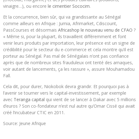
vinaigre…), ou encore
le cimentier Sococim
.
Et la concurrence, bien sûr, qui va grandissante au Sénégal
comme ailleurs en Afrique : Jumia, Afrimarket, Cdiscount,
PassCourses et désormais
Africashop le nouveau venu de CFAO
?
« Même si, pour la plupart, ils travaillent différemment et font
venir leurs produits par importation, leur présence est un signe de
crédibilité pour le secteur du e-commerce et cela montre qu’il est
porteur au Sénégal. Pas mal de Sénégalais n’ont pas confiance
après que de nombreux sites frauduleux ont tenté des arnaques,
voir autant de lancements, ça les rassure », assure Mouhamadou
Fall.
Cela dit, pour durer, Niokobok devra grandir. Et pourquoi pas à
l’avenir se tourner vers le capital-investissement, par exemple
avec
Teranga capital
qui vient de se lancer à Dakar avec 5 millions
d’euros ? Son co-fondateur n’est nul autre qu’Omar Cissé qui avait
créé l’incubateur CTIC en 2011.
Source: Jeune Afrique