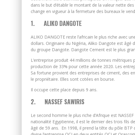
dans le but d’établir le montant de la valeur nette de
change en vigueur à la fermeture des bureaux le vend
1.
ALIKO DANGOTE
ALIKO DANGOTE reste l’africain le plus riche avec une 
dollars. Originaire du Nigéria, Aliko Dangote est âgé d
du groupe Dangote. Dangote Cement est le plus gran
L’entreprise produit 44 millions de tonnes métriques
production de 33% pour cette année 2020. Les entrepr
Sa fortune provient des entreprises de ciment, des entr
le propriétaire. Elles sont cotées en bourse.
Il occupe cette place depuis 9 ans.
2.
NASSEF SAWIRIS
Le second homme le plus riche d’Afrique est NASSEF SA
nationalité Egyptienne, il est le dernier des trois fil
âgé de 59 ans. En 1998, il prend la tête du pôle BTP 
divise l’entreprise OCI en deux entités OCI et Orasco