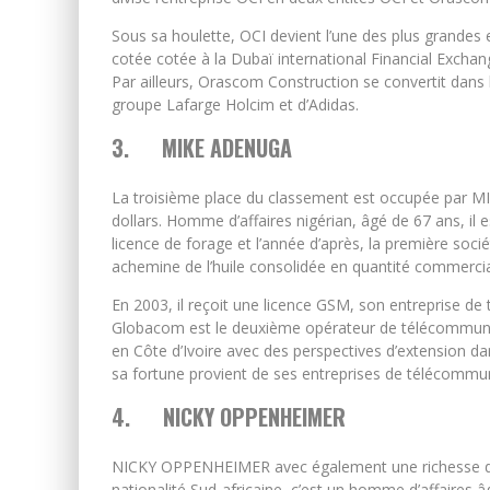
Sous sa houlette, OCI devient l’une des plus grandes 
cotée cotée à la Dubaï international Financial Excha
Par ailleurs, Orascom Construction se convertit dans l
groupe Lafarge Holcim et d’Adidas.
3.
MIKE ADENUGA
La troisième place du classement est occupée par M
dollars. Homme d’affaires nigérian, âgé de 67 ans, il e
licence de forage et l’année d’après, la première socié
achemine de l’huile consolidée en quantité commercia
En 2003, il reçoit une licence GSM, son entreprise d
Globacom est le deuxième opérateur de télécommunica
en Côte d’Ivoire avec des perspectives d’extension dan
sa fortune provient de ses entreprises de télécommuni
4.
NICKY OPPENHEIMER
NICKY OPPENHEIMER avec également une richesse de 7
nationalité Sud-africaine, c’est un homme d’affaires 