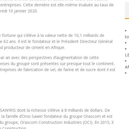
s entreprises. Cette dernière est elle-même évaluée au taux de
redi 10 janvier 2020.
fortune qui s’élève à la valeur nette de 10,1 milliards de
to
e 62 ans. Il est le fondateur et le Président Directeur Général
d producteur de ciment en Afrique.
L
 par an avec des perspectives d’augmentation de cette
ises du groupe sont présentes sur presque tout le continent.
Af
eprises de fabrication de sel, de farine et de sucre dont il est
WIRIS dont la richesse s’élève à 8 milliards de dollars. De
s de la famille d’Onsi Sawiri fondateur du groupe Orascom et est
du groupe, Orascom Construction Industries (OCI). En 2015, il
m Construction.