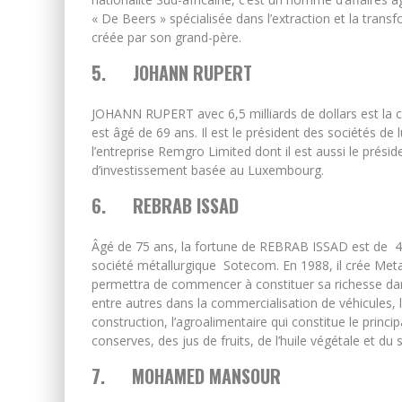
« De Beers » spécialisée dans l’extraction et la tran
créée par son grand-père.
5.
JOHANN RUPERT
JOHANN RUPERT avec 6,5 milliards de dollars est la ci
est âgé de 69 ans. Il est le président des sociétés d
l’entreprise Remgro Limited dont il est aussi le prési
d’investissement basée au Luxembourg.
6.
REBRAB ISSAD
Âgé de 75 ans, la fortune de REBRAB ISSAD est de 4,4 
société métallurgique Sotecom. En 1988, il crée Metal S
permettra de commencer à constituer sa richesse dans 
entre autres dans la commercialisation de véhicules, la
construction, l’agroalimentaire qui constitue le princi
conserves, des jus de fruits, de l’huile végétale et du s
7.
MOHAMED MANSOUR