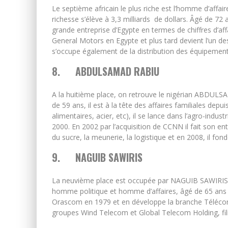
Le septième africain le plus riche est l’homme d’af
richesse s’élève à 3,3 milliards de dollars. Âgé de 72
grande entreprise d’Egypte en termes de chiffres d’a
General Motors en Egypte et plus tard devient l’un des
s’occupe également de la distribution des équipements
8.
ABDULSAMAD RABIU
A la huitième place, on retrouve le nigérian ABDULSA
de 59 ans, il est à la tête des affaires familiales de
alimentaires, acier, etc), il se lance dans l’agro-indus
2000. En 2002 par l’acquisition de CCNN il fait son entr
du sucre, la meunerie, la logistique et en 2008, il f
9.
NAGUIB SAWIRIS
La neuvième place est occupée par NAGUIB SAWIRIS ave
homme politique et homme d’affaires, âgé de 65 ans es
Orascom en 1979 et en développe la branche Télécom
groupes Wind Telecom et Global Telecom Holding, fi