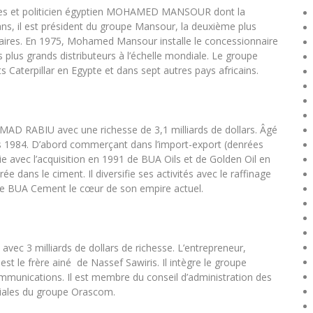
faires et politicien égyptien MOHAMED MANSOUR dont la
 ans, il est président du groupe Mansour, la deuxième plus
ffaires. En 1975, Mohamed Mansour installe le concessionnaire
 plus grands distributeurs à l’échelle mondiale. Le groupe
 Caterpillar en Egypte et dans sept autres pays africains.
MAD RABIU avec une richesse de 3,1 milliards de dollars. Âgé
puis 1984. D’abord commerçant dans l’import-export (denrées
trie avec l’acquisition en 1991 de BUA Oils et de Golden Oil en
ée dans le ciment. Il diversifie ses activités avec le raffinage
onde BUA Cement le cœur de son empire actuel.
c 3 milliards de dollars de richesse. L’entrepreneur,
t le frère ainé de Nassef Sawiris. Il intègre le groupe
munications. Il est membre du conseil d’administration des
liales du groupe Orascom.