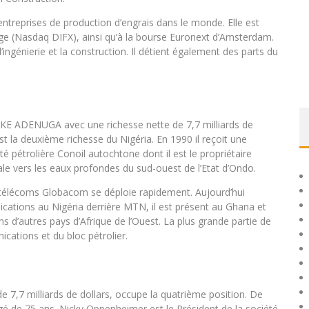
entreprises de production d’engrais dans le monde. Elle est
nge (Nasdaq DIFX), ainsi qu’à la bourse Euronext d’Amsterdam.
’ingénierie et la construction. Il détient également des parts du
IKE ADENUGA avec une richesse nette de 7,7 milliards de
st la deuxième richesse du Nigéria. En 1990 il reçoit une
té pétrolière Conoil autochtone dont il est le propriétaire
le vers les eaux profondes du sud-ouest de l’Etat d’Ondo.
e télécoms Globacom se déploie rapidement. Aujourd’hui
tions au Nigéria derrière MTN, il est présent au Ghana et
s d’autres pays d’Afrique de l’Ouest. La plus grande partie de
cations et du bloc pétrolier.
,7 milliards de dollars, occupe la quatrième position. De
âgé de 75 ans. Nicky Oppenheimer est le Président de la société