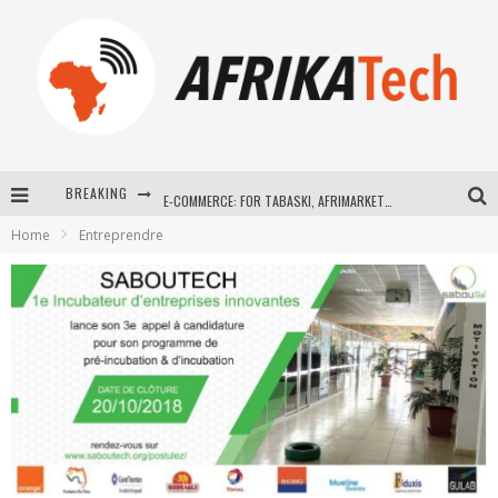
BREAKING
E-COMMERCE: FOR TABASKI, AFRIMARKET AND LEBARA DELIVER SHEEP TO AFRICA VIA INTERNET
Home
Entreprendre
La Révolution Silencieuse : Quand Les Entrepreneurs Africains Décident de ne Plus se Taire
New to online sports betting? Consider These Tips to Play Your First Online Sports Betting Successfully
How Technology Has Changed Sports