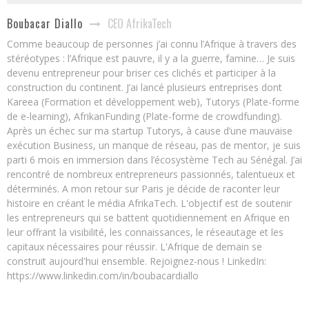
CEO AfrikaTech
Boubacar Diallo
Comme beaucoup de personnes j’ai connu l’Afrique à travers des
stéréotypes : l’Afrique est pauvre, il y a la guerre, famine… Je suis
devenu entrepreneur pour briser ces clichés et participer à la
construction du continent. J’ai lancé plusieurs entreprises dont
Kareea (Formation et développement web), Tutorys (Plate-forme
de e-learning), AfrikanFunding (Plate-forme de crowdfunding).
Après un échec sur ma startup Tutorys, à cause d’une mauvaise
exécution Business, un manque de réseau, pas de mentor, je suis
parti 6 mois en immersion dans l’écosystème Tech au Sénégal. J’ai
rencontré de nombreux entrepreneurs passionnés, talentueux et
déterminés. A mon retour sur Paris je décide de raconter leur
histoire en créant le média AfrikaTech. L'objectif est de soutenir
les entrepreneurs qui se battent quotidiennement en Afrique en
leur offrant la visibilité, les connaissances, le réseautage et les
capitaux nécessaires pour réussir. L'Afrique de demain se
construit aujourd'hui ensemble. Rejoignez-nous ! LinkedIn:
https://www.linkedin.com/in/boubacardiallo