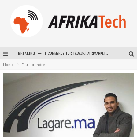
BREAKING
E-COMMERCE: FOR TABASKI, AFRIMARKET AND LEBARA DELIVER SHEEP TO AFRICA VIA INTERNET
Home
Entreprendre
La Révolution Silencieuse : Quand Les Entrepreneurs Africains Décident de ne Plus se Taire
New to online sports betting? Consider These Tips to Play Your First Online Sports Betting Successfully
How Technology Has Changed Sports