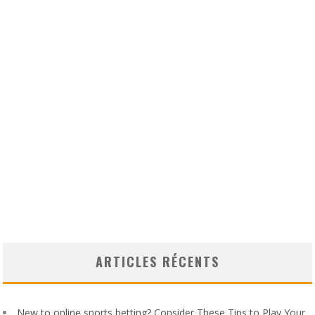
ARTICLES RÉCENTS
New to online sports betting? Consider These Tips to Play Your