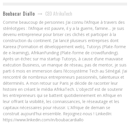
CEO AfrikaTech
Boubacar Diallo
Comme beaucoup de personnes j’ai connu l’Afrique à travers des
stéréotypes : l’Afrique est pauvre, il y a la guerre, famine… Je suis
devenu entrepreneur pour briser ces clichés et participer à la
construction du continent. J’ai lancé plusieurs entreprises dont
Kareea (Formation et développement web), Tutorys (Plate-forme
de e-learning), AfrikanFunding (Plate-forme de crowdfunding).
Après un échec sur ma startup Tutorys, à cause d’une mauvaise
exécution Business, un manque de réseau, pas de mentor, je suis
parti 6 mois en immersion dans l’écosystème Tech au Sénégal. J’ai
rencontré de nombreux entrepreneurs passionnés, talentueux et
déterminés. A mon retour sur Paris je décide de raconter leur
histoire en créant le média AfrikaTech. L'objectif est de soutenir
les entrepreneurs qui se battent quotidiennement en Afrique en
leur offrant la visibilité, les connaissances, le réseautage et les
capitaux nécessaires pour réussir. L'Afrique de demain se
construit aujourd'hui ensemble. Rejoignez-nous ! LinkedIn:
https://www.linkedin.com/in/boubacardiallo