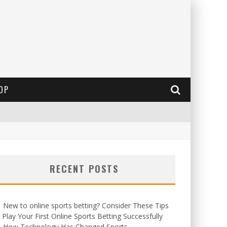
OP
RECENT POSTS
New to online sports betting? Consider These Tips
 Play Your First Online Sports Betting Successfully
How Technology Has Changed Sports