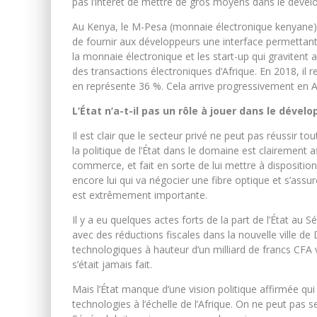
pas l’intérêt de mettre de gros moyens dans le dével
Au Kenya, le M-Pesa (monnaie électronique kenyane)
de fournir aux développeurs une interface permettan
la monnaie électronique et les start-up qui gravitent
des transactions électroniques d’Afrique. En 2018, il r
en représente 36 %. Cela arrive progressivement en Af
L’État n’a-t-il pas un rôle à jouer dans le déve
Il est clair que le secteur privé ne peut pas réussir t
la politique de l’État dans le domaine est clairement 
commerce, et fait en sorte de lui mettre à dispositio
encore lui qui va négocier une fibre optique et s’assure
est extrêmement importante.
Il y a eu quelques actes forts de la part de l’État a
avec des réductions fiscales dans la nouvelle ville de
technologiques à hauteur d’un milliard de francs CFA v
s’était jamais fait.
Mais l’État manque d’une vision politique affirmée qu
technologies à l’échelle de l’Afrique. On ne peut pas 