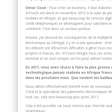
Omar Cissé :
Pour créer un business, il faut d’abord 
InTouch est lancé en novembre 2015 à la suite de plusi
mobiles en Afrique, et que beaucoup de services digita
crédit téléphonique) se développent pour satisfaire l
continent. C’est donc un secteur porteur.
Ensuite, j’ai observé les conséquences de la multiplic
électronique au Sénégal. Il y en a une quinzaine : Ora
les utilisent ont d’énormes difficultés à gérer tous c
propres à chacun, etc. InTouch intègre tous ces acte
terminal et un seul compte où l’on peut utiliser toute
En 2017, vous avez réussi à faire la plus gross
technologique jamais réalisée en Afrique franc
dans les prochains mois. Que veulent les baille
Nous allons effectivement bientôt lever de nouveaux f
Total et le spécialiste des paiements électroniques Wold
tout cas, cela sera beaucoup plus qu’en 2017.
Cela a été possible car nous n’avons pas cherché seu
stratégiques.