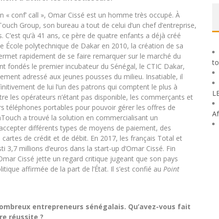
’un « conf’ call », Omar Cissé est un homme très occupé. À
Touch Group, son bureau a tout de celui d’un chef d’entreprise,
 C’est qu’à 41 ans, ce père de quatre enfants a déjà créé
use École polytechnique de Dakar en 2010, la création de sa
i permet rapidement de se faire remarquer sur le marché du
to
 sont fondés le premier incubateur du Sénégal, le CTIC Dakar,
sement adressé aux jeunes pousses du milieu. Insatiable, il
nitivement de lui l’un des patrons qui comptent le plus à
L
entre les opérateurs n’étant pas disponible, les commerçants et
urs téléphones portables pour pouvoir gérer les offres de
Af
InTouch a trouvé la solution en commercialisant un
accepter différents types de moyens de paiement, des
artes de crédit et de débit. En 2017, les français Total et
3,7 millions d’euros dans la start-up d’Omar Cissé. Fin
Omar Cissé jette un regard critique jugeant que son pays
ique affirmée de la part de l’État. Il s’est confié au
Point
ombreux entrepreneurs sénégalais. Qu’avez-vous fait
re réussite ?