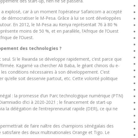
oppement des start-up, rien ne se passera.
 a explosé, car à un moment l’opérateur Safaricom a accepté
t de démocratiser le M-Pesa. Grâce à lui se sont développées
 autour. En 2012, le M-Pesa au Kenya représentait 76 à 80 %
eprésente moins de 50 %, et en parallèle, l’Afrique de l’Ouest
rique de l’Ouest.
loppement des technologies ?
out seul. Si le Rwanda se développe rapidement, c’est parce que
affirmée. Kagamé va chercher Ali Baba, le géant chinois du e-
n les conditions nécessaires à son développement. C’est
r qu’elle soit desservie partout, etc. Cette volonté politique
u Sénégal : la promesse d’un Parc technologique numérique (PTN)
 Diamniadio d’ici à 2020-2021 ; le financement de start-up
ia la délégation de l’entrepreneuriat rapide (DER), ce qui ne
i permettrait de faire naître des champions sénégalais des
se satisfaire des deux multinationales Orange et Tigo. Le