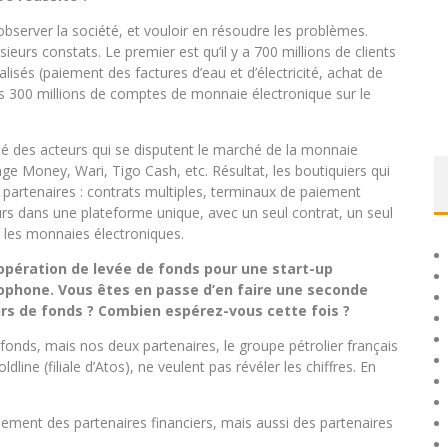
observer la société, et vouloir en résoudre les problèmes.
eurs constats. Le premier est qu’il y a 700 millions de clients
lisés (paiement des factures d’eau et d’électricité, achat de
es 300 millions de comptes de monnaie électronique sur le
ité des acteurs qui se disputent le marché de la monnaie
nge Money, Wari, Tigo Cash, etc. Résultat, les boutiquiers qui
es partenaires : contrats multiples, terminaux de paiement
urs dans une plateforme unique, avec un seul contrat, un seul
s les monnaies électroniques.
e opération de levée de fonds pour une start-up
ophone. Vous êtes en passe d’en faire une seconde
urs de fonds ? Combien espérez-vous cette fois ?
onds, mais nos deux partenaires, le groupe pétrolier français
line (filiale d’Atos), ne veulent pas révéler les chiffres. En
lement des partenaires financiers, mais aussi des partenaires