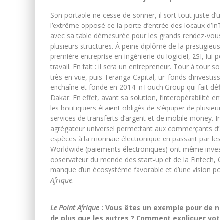
Son portable ne cesse de sonner, il sort tout juste d
l’extrême opposé de la porte d’entrée des locaux d’In
avec sa table démesurée pour les grands rendez-vous.
plusieurs structures. À peine diplômé de la prestigie
première entreprise en ingénierie du logiciel, 2SI, lu
travail. En fait : il sera un entrepreneur. Tour à tour
très en vue, puis Teranga Capital, un fonds d’investis
enchaîne et fonde en 2014 InTouch Group qui fait défi
Dakar. En effet, avant sa solution, l’interopérabilité 
les boutiquiers étaient obligés de s’équiper de plusie
services de transferts d’argent et de mobile money. 
agrégateur universel permettant aux commerçants d’
espèces à la monnaie électronique en passant par les c
Worldwide (paiements électroniques) ont même investi 
observateur du monde des start-up et de la Fintech, 
manque d’un écosystème favorable et d’une vision polit
Afrique
.
Le Point Afrique
: Vous êtes un exemple pour de n
de plus que les autres ? Comment expliquer vot