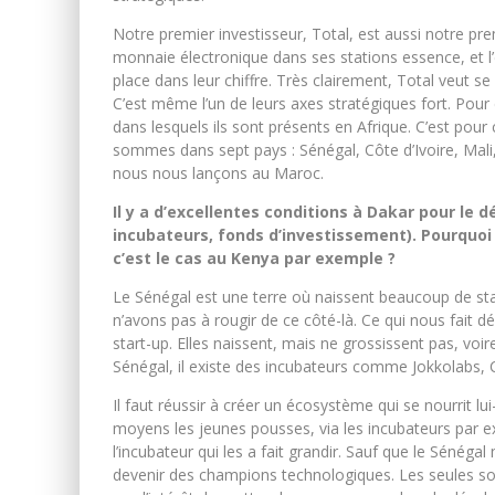
Notre premier investisseur, Total, est aussi notre premie
monnaie électronique dans ses stations essence, et l
place dans leur chiffre. Très clairement, Total veut se 
C’est même l’un de leurs axes stratégiques fort. Pour
dans lesquels ils sont présents en Afrique. C’est pour 
sommes dans sept pays : Sénégal, Côte d’Ivoire, Mali
nous nous lançons au Maroc.
Il y a d’excellentes conditions à Dakar pour le
incubateurs, fonds d’investissement). Pourquo
c’est le cas au Kenya par exemple ?
Le Sénégal est une terre où naissent beaucoup de star
n’avons pas à rougir de ce côté-là. Ce qui nous fait d
start-up. Elles naissent, mais ne grossissent pas, voir
Sénégal, il existe des incubateurs comme Jokkolabs, C
Il faut réussir à créer un écosystème qui se nourrit l
moyens les jeunes pousses, via les incubateurs par exe
l’incubateur qui les a fait grandir. Sauf que le Sénég
devenir des champions technologiques. Les seules son