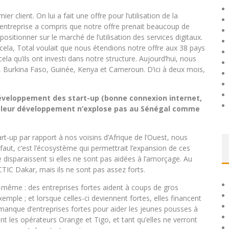
r client. On lui a fait une offre pour l’utilisation de la
’entreprise a compris que notre offre prenait beaucoup de
positionner sur le marché de l’utilisation des services digitaux.
 cela, Total voulait que nous étendions notre offre aux 38 pays
cela qu’ils ont investi dans notre structure. Aujourd’hui, nous
, Burkina Faso, Guinée, Kenya et Cameroun. D’ici à deux mois,
 développement des start-up (bonne connexion internet,
i leur développement n’explose pas au Sénégal comme
t-up par rapport à nos voisins d’Afrique de l’Ouest, nous
éfaut, c’est l’écosystème qui permettrait l’expansion de ces
e disparaissent si elles ne sont pas aidées à l’amorçage. Au
TIC Dakar, mais ils ne sont pas assez forts.
ui-même : des entreprises fortes aident à coups de gros
mple ; et lorsque celles-ci deviennent fortes, elles financent
al manque d’entreprises fortes pour aider les jeunes pousses à
t les opérateurs Orange et Tigo, et tant qu’elles ne verront