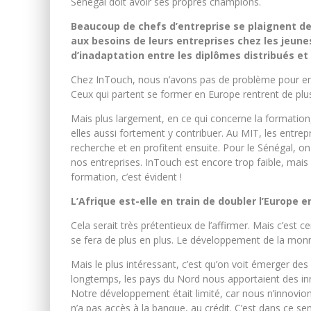
Sénégal doit avoir ses propres champions.
Beaucoup de chefs d’entreprise se plaignent d
aux besoins de leurs entreprises chez les jeu
d’inadaptation entre les diplômes distribués et
Chez InTouch, nous n’avons pas de problème pour e
Ceux qui partent se former en Europe rentrent de plus
Mais plus largement, en ce qui concerne la formation, 
elles aussi fortement y contribuer. Au MIT, les entrepr
recherche et en profitent ensuite. Pour le Sénégal, on
nos entreprises. InTouch est encore trop faible, mais le
formation, c’est évident !
L’Afrique est-elle en train de doubler l’Europe 
Cela serait très prétentieux de l’affirmer. Mais c’est c
se fera de plus en plus. Le développement de la mon
Mais le plus intéressant, c’est qu’on voit émerger de
longtemps, les pays du Nord nous apportaient des inn
Notre développement était limité, car nous n’innovio
n’a pas accès à la banque, au crédit. C’est dans ce 