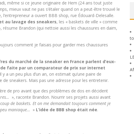
di, même si ce jeune originaire de Hem (24 ans tout juste
emps, mieux vaut ne pas s’étaler quand on a peut-être trouvé le
e, l’entrepreneur a ouvert BBB shop, rue Édouard-Delesalle.
 et au lavage des sneakers
, les « baskets de ville » comme
, résume Brandon (qui nettoie aussi les chaussures en daim,
to
toujours comment je faisais pour garder mes chaussures
L
fres du marché de la sneaker en France parlent d’eux-
ude faite par un comparateur de prix sur internet
Af
 Il y a un peu plus d’un an, on estimait qu’une paire de
e de sneakers. Mais pas une adresse pour les entretenir.
rrière de pro avant que des problèmes de dos en décident
tures…
», raconte Brandon. Nourrir ses projets aussi avant
ucoup de baskets. Et
on me demandait toujours comment je
un peu maniaque…
»
L’idée de BBB shop était née
.