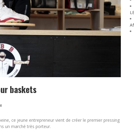
L
Af
our baskets
re
à peine, ce jeune entrepreneur vient de créer le premier pressing
ans un marché très porteur.