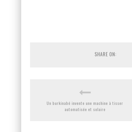
SHARE ON:
Un burkinabé invente une machine à tisser
automatisée et solaire