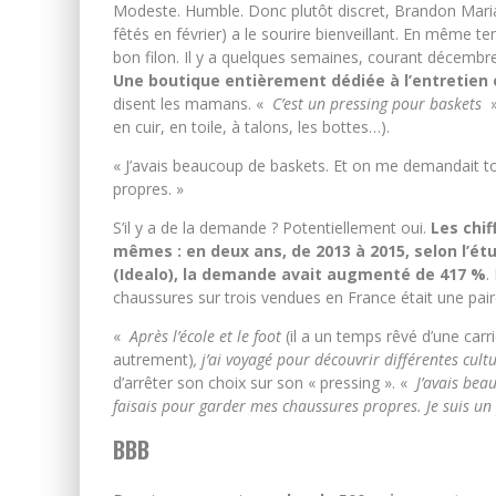
Modeste. Humble. Donc plutôt discret, Brandon Maria
fêtés en février) a le sourire bienveillant. En même t
bon filon. Il y a quelques semaines, courant décembr
Une boutique entièrement dédiée à l’entretien
disent les mamans. «
C’est un pressing pour baskets
»
en cuir, en toile, à talons, les bottes…).
« J’avais beaucoup de baskets. Et on me demandait 
propres. »
S’il y a de la demande ? Potentiellement oui.
Les chif
mêmes : en deux ans, de 2013 à 2015, selon l’ét
(Idealo), la demande avait augmenté de 417 %
.
chaussures sur trois vendues en France était une pair
«
Après l’école et le foot
(il a un temps rêvé d’une ca
autrement)
, j’ai voyagé pour découvrir différentes cul
d’arrêter son choix sur son « pressing ». «
J’avais bea
faisais pour garder mes chaussures propres. Je suis 
BBB