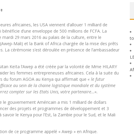
re
es africaines, les USA viennent d’allouer 1 milliard de
qui bénéficie d’une enveloppe de 500 millions de FCFA. La
ardi 29 mars 2016 au palais de la culture, entre le
to
Awep-Mali) et la Bank of Africa chargée de la mise des prêts
s. La cérémonie s’est déroulée en présence de l’ambassadeur
L
sitan Keïta l’Awep a été créée par la volonté de Mme HILARY
Af
ider les femmes entrepreneuses africaines. Cela à la suite du
rs du forum AGOA au Kenya qui affirmait que
« le futur
fficace au sein de la chaine logistique mondiale et du système
urrez compter sur les Etats Unis, votre partenaire…».
ue le gouvernement Américain a mis 1 milliard de dollars
inancer des projets et programmes de développement et 3
savoir le Kenya pour l’Est, la Zambie pour le Sud, et le Mali
ention de ce programme appelé « Awep » en Afrique.