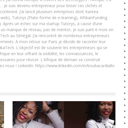
e… Je suis devenu entrepreneur pour briser ces clichés et
 continent. J’ai lancé plusieurs entreprises dont Kareea
eb), Tutorys (Plate-forme de e-learning), AfrikanFunding
. Après un échec sur ma startup Tutorys, à cause d’une
un manque de réseau, pas de mentor, je suis parti 6 mois en
Tech au Sénégal. J’ai rencontré de nombreux entrepreneurs
rminés. A mon retour sur Paris je décide de raconter leur
ikaTech. L'objectif est de soutenir les entrepreneurs qui se
que en leur offrant la visibilité, les connaissances, le
essaires pour réussir. L'Afrique de demain se construit
ez-nous ! LinkedIn: https://www.linkedin.com/in/boubacardiallo