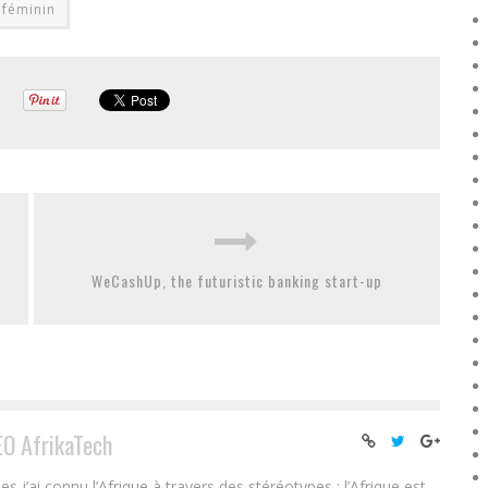
 féminin
WeCashUp, the futuristic banking start-up
EO AfrikaTech
ai connu l’Afrique à travers des stéréotypes : l’Afrique est