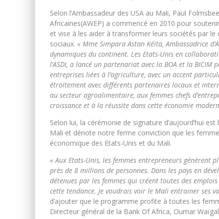
Selon l’Ambassadeur des USA au Mali, Paul Folmsbe
Africaines(AWEP) a commencé en 2010 pour soutenir
et vise à les aider à transformer leurs sociétés par 
sociaux.
« Mme Simpara Astan Kéïta, Ambassadrice d’Awe
dynamiques du continent. Les Etats-Unis en collabora
l’ASDI, a lancé un partenariat avec la BOA et la BICIM 
entreprises liées à l’agriculture, avec un accent partic
étroitement avec différents partenaires locaux et inte
au secteur agroalimentaire, aux femmes chefs d’entrepri
croissance et à la réussite dans cette économie modern
Selon lui, la cérémonie de signature d’aujourd’hui est 
Mali et dénote notre ferme conviction que les femmes 
économique des Etats-Unis et du Mali.
« Aux Etats-Unis, les femmes entrepreneurs génèrent p
près de 8 millions de personnes. Dans les pays en dével
détenues par les femmes qui créent toutes des emplois 
cette tendance. Je voudrais voir le Mali entrainer ses vo
d’ajouter que le programme profite à toutes les fe
Directeur général de la Bank Of Africa, Oumar Waïga