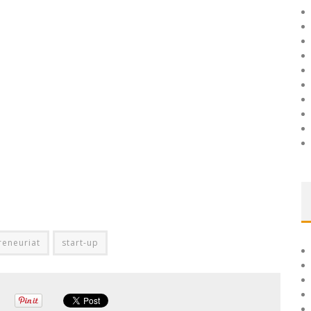
reneuriat
start-up