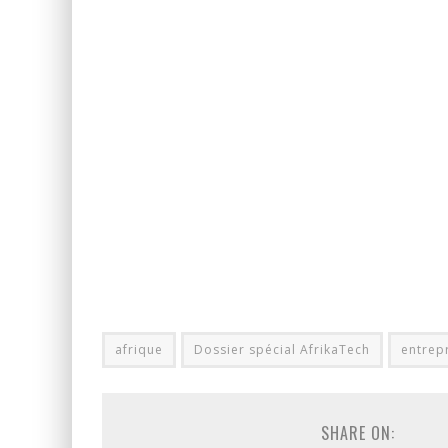
afrique
Dossier spécial AfrikaTech
entrep
SHARE ON: