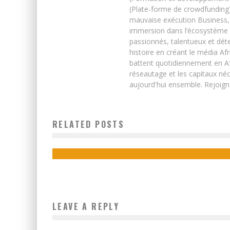
(Plate-forme de crowdfunding)
mauvaise exécution Business, 
immersion dans l’écosystème 
passionnés, talentueux et déte
histoire en créant le média Afr
battent quotidiennement en Afri
réseautage et les capitaux néc
aujourd'hui ensemble. Rejoign
BRUXELLES : LA 2ÈME ÉDITION DU REBRANDING AFRICA
FORUM CONFIRME LES ATOUTS DE L’ENTREPRENEURIAT
RELATED POSTS
EN AFRIQUE
Boubacar Diallo
October 22, 2015
LEAVE A REPLY