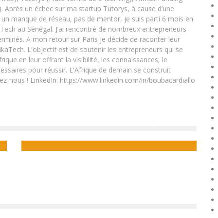
. Après un échec sur ma startup Tutorys, à cause d’une
un manque de réseau, pas de mentor, je suis parti 6 mois en
Tech au Sénégal. J’ai rencontré de nombreux entrepreneurs
rminés. A mon retour sur Paris je décide de raconter leur
ikaTech. L'objectif est de soutenir les entrepreneurs qui se
que en leur offrant la visibilité, les connaissances, le
essaires pour réussir. L'Afrique de demain se construit
ez-nous ! LinkedIn: https://www.linkedin.com/in/boubacardiallo
LA STARTUP SENEGALAISE YEWOU SE REVE EN LEADER
DU « CROWDFUNDING » EN AFRIQUE
Boubacar Diallo
October 28, 2015