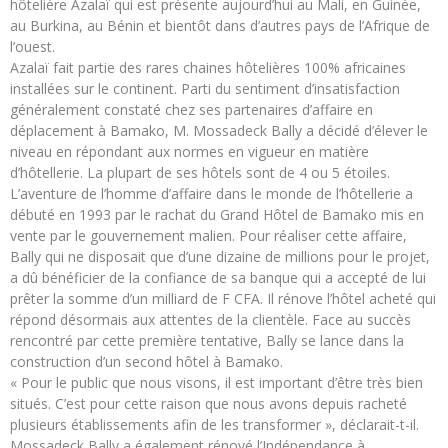
hôtelière Azalaï qui est présente aujourd’hui au Mali, en Guinée,
au Burkina, au Bénin et bientôt dans d’autres pays de l’Afrique de
l’ouest.
Azalaï fait partie des rares chaines hôtelières 100% africaines
installées sur le continent. Parti du sentiment d’insatisfaction
généralement constaté chez ses partenaires d’affaire en
déplacement à Bamako, M. Mossadeck Bally a décidé d’élever le
niveau en répondant aux normes en vigueur en matière
d’hôtellerie. La plupart de ses hôtels sont de 4 ou 5 étoiles.
L’aventure de l’homme d’affaire dans le monde de l’hôtellerie a
débuté en 1993 par le rachat du Grand Hôtel de Bamako mis en
vente par le gouvernement malien. Pour réaliser cette affaire,
Bally qui ne disposait que d’une dizaine de millions pour le projet,
a dû bénéficier de la confiance de sa banque qui a accepté de lui
prêter la somme d’un milliard de F CFA. Il rénove l’hôtel acheté qui
répond désormais aux attentes de la clientèle. Face au succès
rencontré par cette première tentative, Bally se lance dans la
construction d’un second hôtel à Bamako.
« Pour le public que nous visons, il est important d’être très bien
situés. C’est pour cette raison que nous avons depuis racheté
plusieurs établissements afin de les transformer », déclarait-t-il.
Mossadeck Bally a également rénové l’Indépendance à