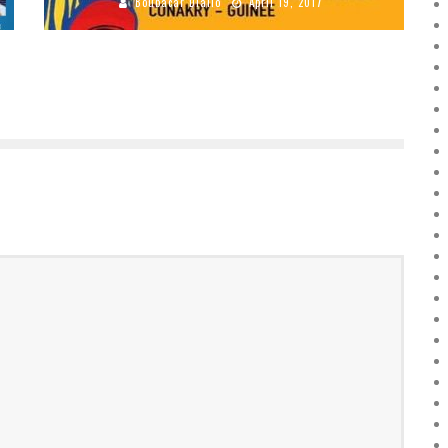
Boubacar Diallo
April 19, 2017