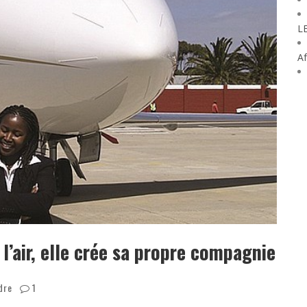
L
Af
l’air, elle crée sa propre compagnie
dre
1