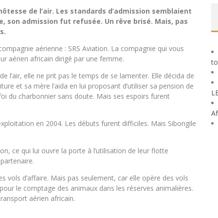
hôtesse de l’air. Les standards d’admission semblaient
e, son admission fut refusée. Un rêve brisé. Mais, pas
s.
 compagnie aérienne : SRS Aviation. La compagnie qui vous
ur aérien africain dirigé par une femme.
to
e l’air, elle ne prit pas le temps de se lamenter. Elle décida de
oiture et sa mère l’aida en lui proposant d’utiliser sa pension de
L
 foi du charbonnier sans doute. Mais ses espoirs furent
Af
xploitation en 2004. Les débuts furent difficiles. Mais Sibongile
ce qui lui ouvre la porte à l’utilisation de leur flotte
partenaire.
s vols d’affaire. Mais pas seulement, car elle opère des vols
 pour le comptage des animaux dans les réserves animalières.
ansport aérien africain.