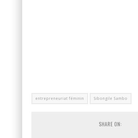
entrepreneuriat féminin
Sibongile Sambo
SHARE ON: