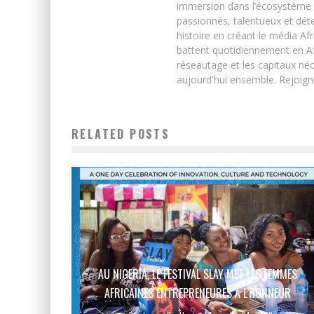
immersion dans l’écosystème 
passionnés, talentueux et déte
histoire en créant le média Afr
battent quotidiennement en Afri
réseautage et les capitaux néc
aujourd'hui ensemble. Rejoign
RELATED POSTS
AU NIGERIA, LE FESTIVAL SLAY MET LES FEMMES
AFRICAINES ENTREPRENEURES À L’HONNEUR