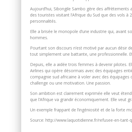
Aujourd’hui, Sibongile Sambo gère des affrètements a
des touristes visitant l’Afrique du Sud que des vols 
personnalités.
Elle a brisée le monopole d’une industrie qui, avant s
hommes.
Pourtant son discours n’est motivé par aucun désir de
tout simplement une battante, une professionnelle. Et 
Depuis, elle a aidée trois femmes à devenir pilotes. E
Airlines qui opère désormais avec des équipages enti
compagnie sud africaine à voler avec des équipages 
challenge ou une motivation. Une passion.
Son ambition est clairement exprimée elle veut étendre
que l’Afrique va grandir économiquement. Elle veut gra
Un exemple frappant de l’ingéniosité et de la forte m
Source: http://www.laquotidienne.fr/refusee-en-tant-