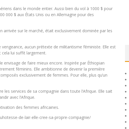
ériens dans le monde entier. Aussi bien du vol à 1000 $ pour
à 200 000 $ aux États Unis ou en Allemagne pour des
on arrivée sur le marché, était exclusivement dominée par les
 vengeance, aucun prétexte de militantisme féministe. Elle est
cela lui suffit largement.
lle envisage de faire mieux encore. Inspirée par Éthiopian
èrement féminins. Elle ambitionne de devenir la première
composés exclusivement de femmes. Pour elle, plus qu’un
 les services de sa compagnie dans toute l’Afrique. Elle sait
ndir avec l’Afrique.
otivation des femmes africaines.
quhotesse-de-lair-elle-cree-sa-propre-compagnie/