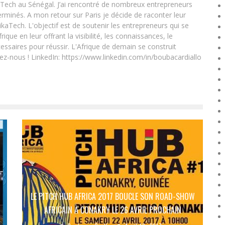
Tech au Sénégal. J’ai rencontré de nombreux entrepreneurs
rminés. A mon retour sur Paris je décide de raconter leur
ikaTech. L'objectif est de soutenir les entrepreneurs qui se
que en leur offrant la visibilité, les connaissances, le
essaires pour réussir. L'Afrique de demain se construit
ez-nous ! LinkedIn: https://www.linkedin.com/in/boubacardiallo
LE PITCH HUB AFRICA 2017 BOUCLE SON ROAD-SHOW
AFRICAIN À CONAKRY LE 26 AVRIL PROCHAIN