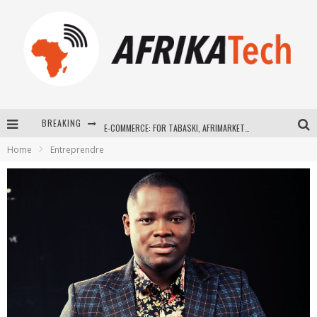
BREAKING
E-COMMERCE: FOR TABASKI, AFRIMARKET AND LEBARA DELIVER SHEEP TO AFRICA VIA INTERNET
Home
Entreprendre
La Révolution Silencieuse : Quand Les Entrepreneurs Africains Décident de ne Plus se Taire
New to online sports betting? Consider These Tips to Play Your First Online Sports Betting Successfully
How Technology Has Changed Sports