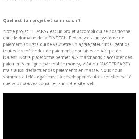
Quel est ton projet et sa mission ?
Notre projet FEDAPAY est un projet accompli qui se positionne
dans le domaine de la FINTECH. Fedapay est un système de
paiement en ligne qui se veut être un aggrégateur intelligent de
toutes les méthodes de paiement populaires en Afrique de
l’Ouest. Notre plateforme permet aux marchands d’accepter des
paiements en ligne (par mobile money, VISA ou MASTERCARD)
mais aussi d’effectuer des paiements en masse. Nous nous
sommes attelés également à développer d’autres fonctionnalité
que vous pouvez consulter sur notre site web.