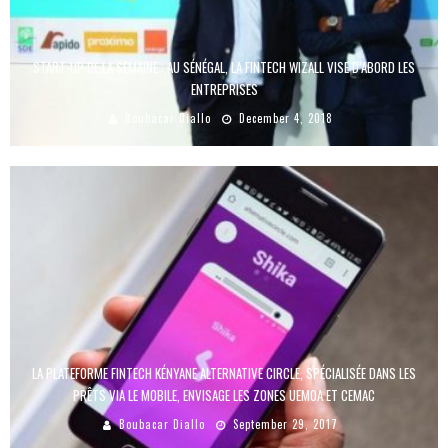
START-UP DE LA SEMAINE : AU SÉNÉGAL, LA FINTECH WIZALL VISE D’ABORD LES
ENTREPRISES
Boubacar Diallo
December 4, 2018
LA PLATEFORME FINTECH KÉNYANE ALTERNATIVE CIRCLE, SPÉCIALISÉE DANS LES
PRÊTS VIA LE MOBILE, ENVISAGE LES ZONES UEMOA ET CEMAC
Boubacar Diallo
September 29, 2017